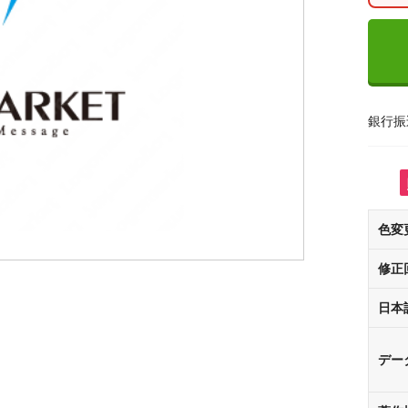
銀行振
色変
修正
日本
デー