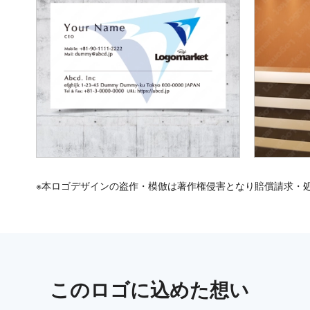
※本ロゴデザインの盗作・模倣は著作権侵害となり賠償請求・
この
ロゴ
に込めた想い