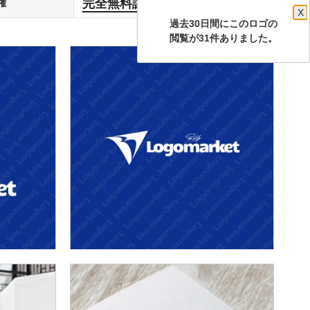
完全無料譲渡
権
します
X
過去30日間にこのロゴの
閲覧が31件ありました。