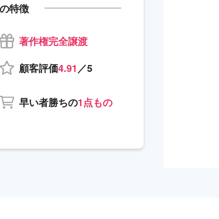
の特徴
著作権完全譲渡
顧客評価
4.91
／5
早い者勝ちの
1点もの