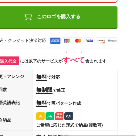
このロゴを購入する
込・クレジット決済対応
すべて
購入代金
には以下のサービスが
含まれます
無料
更・アレンジ
で対応
無制限
回数
で修正
無料
語英語表記
で両パターン作成
タ納品
ご希望に応じた形式で納品(複数可)