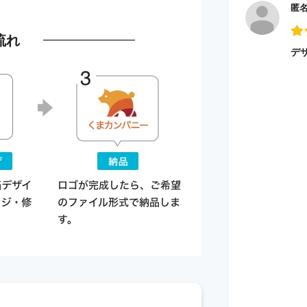
匿
流れ
デ