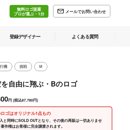
無料ロゴ提案
/
メールでお問い合わせ
5
プロが選ぶ・1分
登録デザイナー
よくある質問
行機
挑戦
M
空を自由に翔ぶ・Bのロゴ
800
円
(税込87,780円)
のロゴはオリジナル1点もの
入と同時にSOLD OUTとなり、その後の再販は一切ありませ
 著作権はお客様に完全譲渡されます。