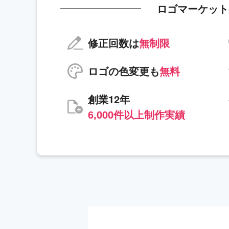
ロゴマーケット
修正回数は
無制限
ロゴの色変更も
無料
創業12年
6,000件以上制作実績