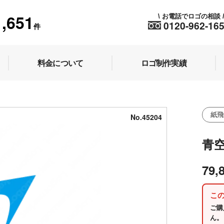
1,651
お電話でロゴの相談
\
0120-962-16
件
料金について
ロゴ制作実績
紙飛
No.45204
青
79,
こ
ご購
ん。