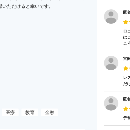
感いただけると幸いです。
匿
ロ
は
こ
宮
レ
だ
匿
医療
教育
金融
デ