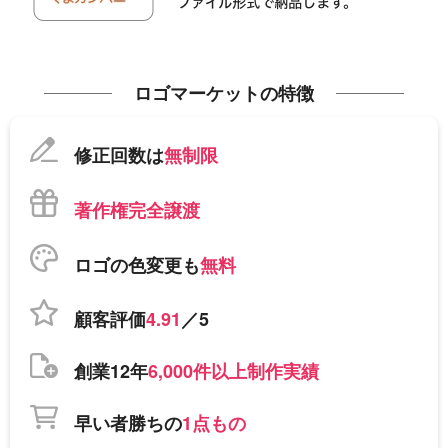
ロゴマーケットの特徴
修正回数は
無制限
著作権完全譲渡
ロゴの色変更も
無料
顧客評価
4.91
／5
創業12年
6,000件以上制作実績
早い者勝ちの
1点もの