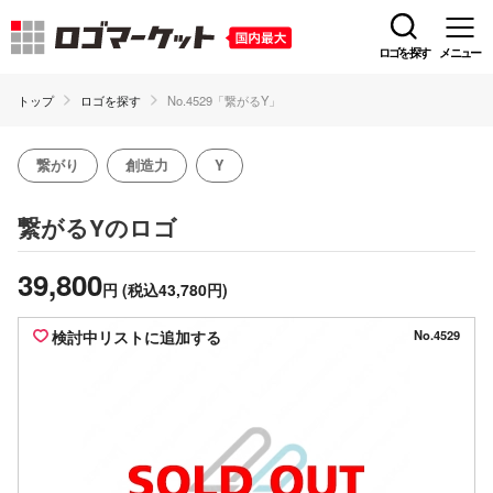
ロゴを探す
メニュー
トップ
ロゴを探す
No.4529「繋がるY」
繋がり
創造力
Y
のロゴ
繋がるY
39,800
円
(税込43,780円)
検討中リストに追加する
No.4529