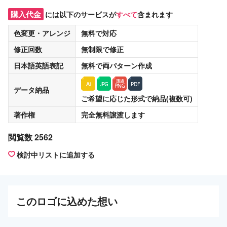
購入代金
には以下のサービスが
すべて
含まれます
色変更・アレンジ
無料
で対応
修正回数
無制限
で修正
日本語英語表記
無料
で両パターン作成
データ納品
ご希望に応じた形式で納品(複数可)
著作権
完全無料譲渡
します
閲覧数 2562
検討中リストに追加する
この
ロゴ
に込めた想い