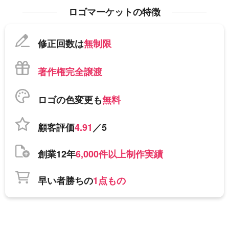
ロゴマーケットの特徴
修正回数は
無制限
著作権完全譲渡
ロゴの色変更も
無料
顧客評価
4.91
／5
創業12年
6,000件以上制作実績
早い者勝ちの
1点もの