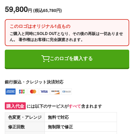
59,800
円
(税込65,780円)
このロゴはオリジナル1点もの
ご購入と同時にSOLD OUTとなり、その後の再販は一切ありませ
ん。 著作権はお客様に完全譲渡されます。
このロゴを購入する
銀行振込・クレジット決済対応
購入代金
には以下のサービスが
すべて
含まれます
色変更・アレンジ
無料
で対応
修正回数
無制限
で修正