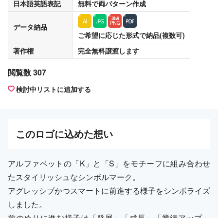
日本語英語表記
無料
で両パターン作成
データ納品
ご希望に応じた形式で納品(複数可)
著作権
完全無料譲渡
します
閲覧数 307
検討中リストに追加する
この
ロゴ
に込めた想い
アルファベットの「K」と「S」をモチーフに組み合わせ
たスタイリッシュなシンボルマーク。
アグレッシブかつスマートに前進する様子をシンボライズ
しました。
前のめりに進む様子は「発展」「成長」「業績アップ」