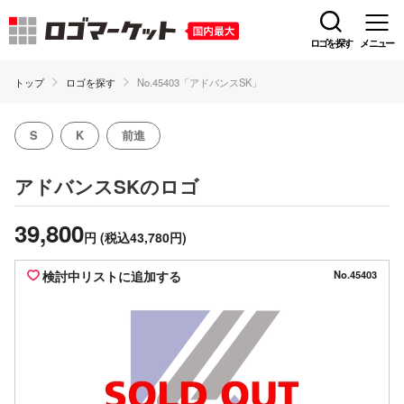
ロゴを探す
メニュー
トップ
ロゴを探す
No.45403「アドバンスSK」
S
K
前進
のロゴ
アドバンスSK
39,800
円
(税込43,780円)
検討中リストに追加する
No.45403