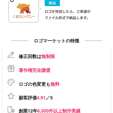
ロゴマーケットの特徴
修正回数は
無制限
著作権完全譲渡
ロゴの色変更も
無料
顧客評価
4.91
／5
創業12年
6,000件以上制作実績