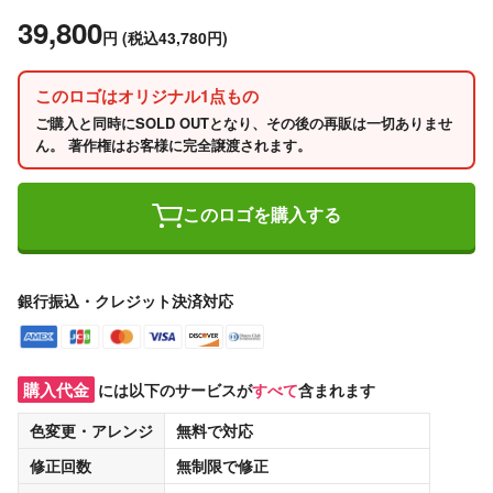
39,800
円
(税込43,780円)
このロゴはオリジナル1点もの
ご購入と同時にSOLD OUTとなり、その後の再販は一切ありませ
ん。 著作権はお客様に完全譲渡されます。
このロゴを購入する
銀行振込・クレジット決済対応
購入代金
には以下のサービスが
すべて
含まれます
色変更・アレンジ
無料
で対応
修正回数
無制限
で修正