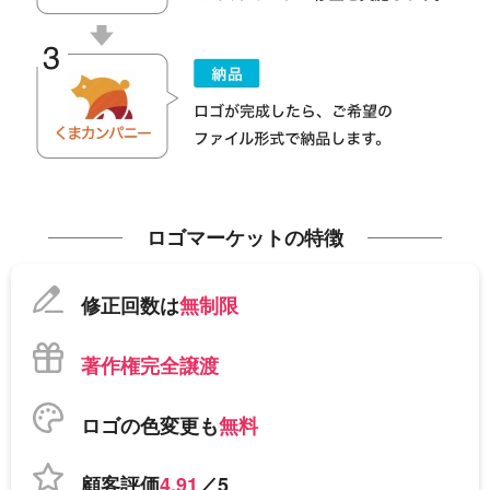
ロゴマーケットの特徴
修正回数は
無制限
著作権完全譲渡
ロゴの色変更も
無料
顧客評価
4.91
／5