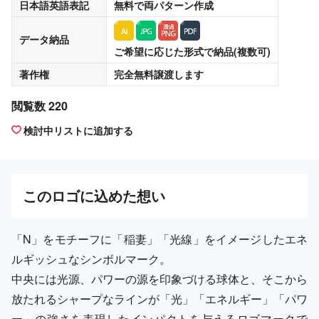
日本語英語表記
無料
で両パターン作成
データ納品
ご希望に応じた形式で納品(複数可)
著作権
完全無料譲渡
します
閲覧数 220
検討中リストに追加する
この
ロゴ
に込めた想い
「N」をモチーフに「稲妻」「光線」をイメージしたエネ
ルギッシュなシンボルマーク。
中央には光源、パワーの源を印象づける球体と、そこから
放たれるシャープなラインが「光」「エネルギー」「パワ
ー」の強さを表現したインパクトを与えるロゴマークで