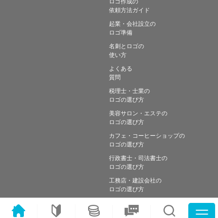
ロゴ作成の
依頼方法ガイド
起業・会社設立の
ロゴ準備
名刺とロゴの
使い方
よくある
質問
税理士・士業の
ロゴの選び方
美容サロン・エステの
ロゴの選び方
カフェ・コーヒーショップの
ロゴの選び方
行政書士・司法書士の
ロゴの選び方
工務店・建設会社の
ロゴの選び方