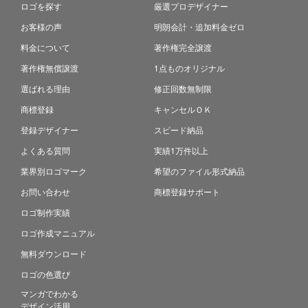
ロゴを探す
厳選プロデザイナー
お客様の声
明朗会計・追加料金ゼロ
料金について
著作権完全譲渡
著作権無償譲渡
1点ものオリジナル
選ばれる理由
修正回数無制限
商標登録
キャンセルＯＫ
登録デザイナー
スピード納品
よくある質問
実績1万件以上
業界別ロゴマーク
希望のファイル形式納品
お問い合わせ
商標登録サポート
ロゴ制作実績
ロゴ作成マニュアル
無料ダウンロード
ロゴの色選び
マンガでわかる
デザイン活用