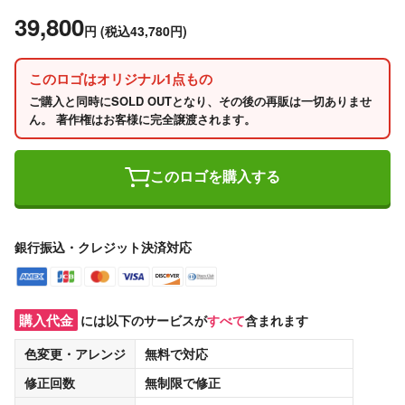
39,800
円
(税込43,780円)
このロゴはオリジナル1点もの
ご購入と同時にSOLD OUTとなり、その後の再販は一切ありませ
ん。 著作権はお客様に完全譲渡されます。
このロゴを購入する
銀行振込・クレジット決済対応
購入代金
には以下のサービスが
すべて
含まれます
色変更・アレンジ
無料
で対応
修正回数
無制限
で修正