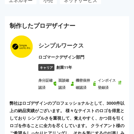
エネルギー
小売
ネットサービス
制作した
プロ
デザイナー
シンプルワークス
ロゴマークデザイン部門
創業11年
キャリア
身分証確
面談確
機密保持
インボイス
認済
認済
確認済
登録済
弊社はロゴデザインのプロフェッショナルとして、3000件以
上の納品実績がございます。 様々なテイストのロゴを得意と
しており シンプルさを重視して、覚えやすく、かつ目を引く
ロゴを作ることに全力を尽くしています。 クライアント様の
ご希望をしっかりヒアリングし、それを形にするのが楽しみ