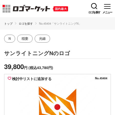
ロゴを探す
メニュー
トップ
ロゴを探す
No.45404「サンライトニングN」
N
稲妻
光線
のロゴ
サンライトニングN
39,800
円
(税込43,780円)
検討中リストに追加する
No.45404