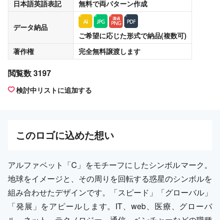
日本語英語表記
無料
で両パターン作成
データ納品
ご希望に応じた形式で納品(複数可)
著作権
完全無料譲渡
します
閲覧数 3197
検討中リストに追加する
この
ロゴ
に込めた想い
アルファベット「C」をモチーフにしたシンボルマーク。
地球をイメージと、その周りを回転する惑星のシンボルを
組み合わせたデザインです。「スピード」「グローバル」
「発展」をアピールします。IT、web、医療、グローバ
ル、ネット、テクノロジー、通信、ベンチャーなどの職種