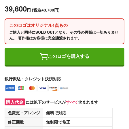
39,800
円
(税込43,780円)
このロゴはオリジナル1点もの
ご購入と同時にSOLD OUTとなり、その後の再販は一切ありませ
ん。 著作権はお客様に完全譲渡されます。
このロゴを購入する
銀行振込・クレジット決済対応
購入代金
には以下のサービスが
すべて
含まれます
色変更・アレンジ
無料
で対応
修正回数
無制限
で修正