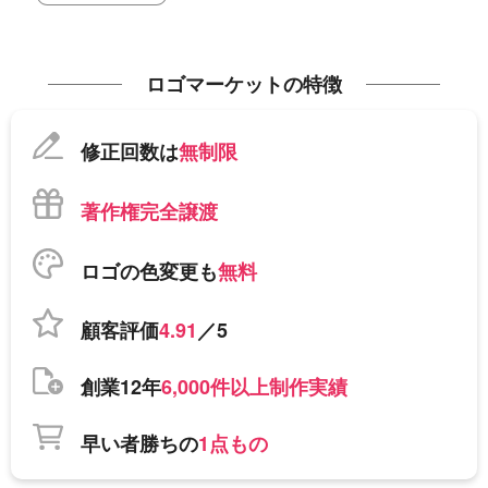
ロゴマーケットの特徴
修正回数は
無制限
著作権完全譲渡
ロゴの色変更も
無料
顧客評価
4.91
／5
創業12年
6,000件以上制作実績
早い者勝ちの
1点もの