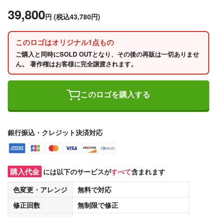
39,800
円
(税込43,780円)
このロゴはオリジナル1点もの
ご購入と同時にSOLD OUTとなり、その後の再販は一切ありませ
ん。 著作権はお客様に完全譲渡されます。
このロゴを購入する
銀行振込・クレジット決済対応
購入代金
には以下のサービスが
すべて
含まれます
色変更・アレンジ
無料
で対応
修正回数
無制限
で修正