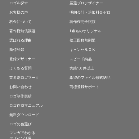
ロゴを探す
厳選プロデザイナー
お客様の声
明朗会計・追加料金ゼロ
料金について
著作権完全譲渡
著作権無償譲渡
1点ものオリジナル
選ばれる理由
修正回数無制限
商標登録
キャンセルＯＫ
登録デザイナー
スピード納品
よくある質問
実績1万件以上
業界別ロゴマーク
希望のファイル形式納品
お問い合わせ
商標登録サポート
ロゴ制作実績
ロゴ作成マニュアル
無料ダウンロード
ロゴの色選び
マンガでわかる
デザイン活用