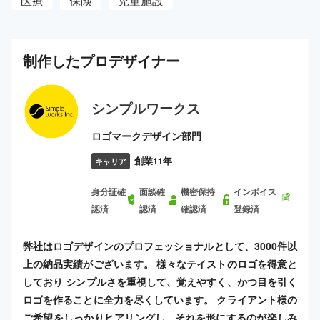
医療
保険
児童施設
制作した
プロ
デザイナー
シンプルワークス
ロゴマークデザイン部門
創業11年
キャリア
身分証確
面談確
機密保持
インボイス
認済
認済
確認済
登録済
弊社はロゴデザインのプロフェッショナルとして、3000件以
上の納品実績がございます。 様々なテイストのロゴを得意と
しており シンプルさを重視して、覚えやすく、かつ目を引く
ロゴを作ることに全力を尽くしています。 クライアント様の
ご希望をしっかりヒアリングし、それを形にするのが楽しみ