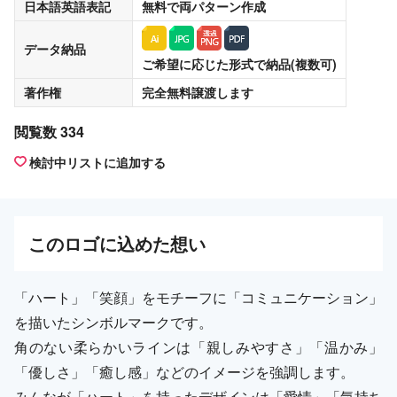
日本語英語表記
無料
で両パターン作成
データ納品
ご希望に応じた形式で納品(複数可)
著作権
完全無料譲渡
します
閲覧数 334
検討中リストに追加する
この
ロゴ
に込めた想い
「ハート」「笑顔」をモチーフに「コミュニケーション」
を描いたシンボルマークです。
角のない柔らかいラインは「親しみやすさ」「温かみ」
「優しさ」「癒し感」などのイメージを強調します。
みんなが「ハート」を持ったデザインは「愛情」「気持ち