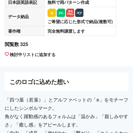
日本語英語表記
無料
で両パターン作成
データ納品
ご希望に応じた形式で納品(複数可)
著作権
完全無料譲渡
します
閲覧数 325
検討中リストに追加する
この
ロゴ
に込めた想い
「四つ葉（若葉）」とアルファベットの「e」をモチーフ
にしたシンボルマーク。
角がなく躍動感のあるフォルムは「温かみ」「親しみやす
さ」「癒し感」をアピールします。
「自由」「成長」「伸びやか」「繋がり」「コミュニケー