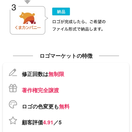
ロゴマーケットの特徴
修正回数は
無制限
著作権完全譲渡
ロゴの色変更も
無料
顧客評価
4.91
／5