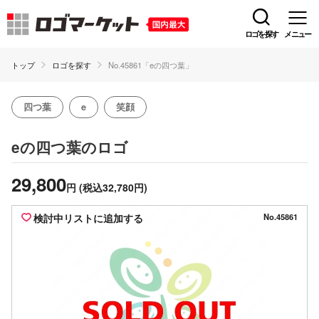
ロゴを探す
メニュー
トップ
ロゴを探す
No.45861「eの四つ葉」
四つ葉
e
笑顔
のロゴ
eの四つ葉
29,800
円
(税込32,780円)
検討中リストに追加する
No.45861