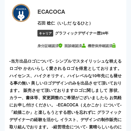
ECACOCA
石田 稔仁（いしだ なるひと）
グラフィックデザイナー歴24年
キャリア
身分証確認済
面談確認済
機密保持確認済
-当方出品ロゴについて- シンプルでスタイリッシュな映える
ロゴや かわいらしく愛されるロゴを得意としております。
ハイセンス、ハイクオリティ、ハイレベルな10年先にも褪せ
る事の無い 美しいロゴデザインのみを出品させて頂いており
ます。 販売させて頂いておりますロゴに関しまして 形状、
カラー、書体等、変更調整のご希望がございましたら お気軽
にお申し付けください。 -ECACOCA（えかこか）について-
「絵描こか」と楽しもうとする想いを忘れずに グラフィック
デザイナーの経験を活かし イラスト、デザインの制作販売に
取り組んでおります。 -経営理念について- 素晴らしいものに