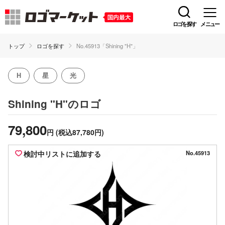
ロゴを探す
メニュー
トップ
ロゴを探す
No.45913「Shining "H"」
H
星
光
のロゴ
Shining "H"
79,800
円
(税込87,780円)
検討中リストに追加する
No.45913