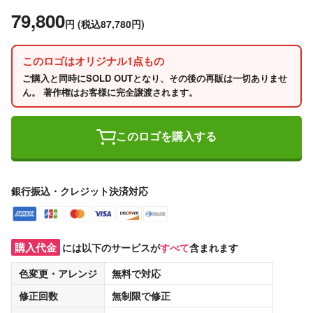
79,800
円
(税込87,780円)
このロゴはオリジナル1点もの
ご購入と同時にSOLD OUTとなり、その後の再販は一切ありませ
ん。 著作権はお客様に完全譲渡されます。
このロゴを購入する
銀行振込・クレジット決済対応
購入代金
には以下のサービスが
すべて
含まれます
色変更・アレンジ
無料
で対応
修正回数
無制限
で修正