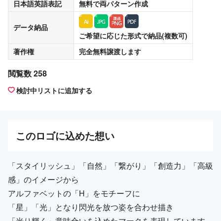
日本語英語表記
無料
で両パターン作成
データ納品
ご希望に応じた形式で納品(複数可)
著作権
完全無料譲渡
します
閲覧数 258
検討中リストに追加する
この
ロゴ
に込めた想い
「スタイリッシュ」「自然」「繋がり」「創造力」「高級
感」のイメージから
アルファベットの「H」をモチーフに
「星」「光」となり閃光を放つ姿を合わせ描き
「光り輝く」意味合いを込めたマークを表現しています。