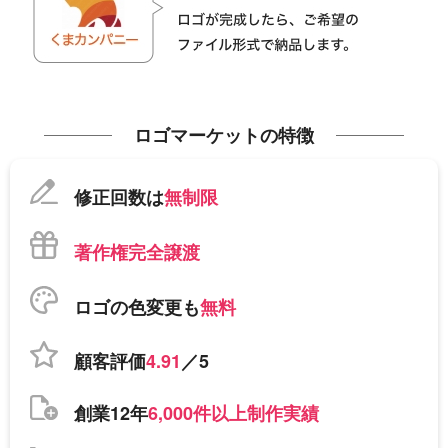
ロゴマーケットの特徴
修正回数は
無制限
著作権完全譲渡
ロゴの色変更も
無料
顧客評価
4.91
／5
創業12年
6,000件以上制作実績