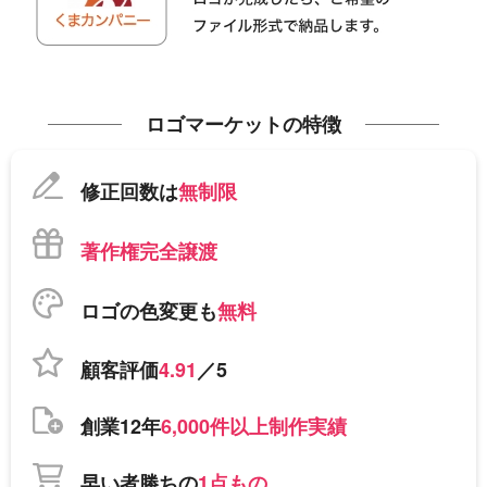
ロゴマーケットの特徴
修正回数は
無制限
著作権完全譲渡
ロゴの色変更も
無料
顧客評価
4.91
／5
創業12年
6,000件以上制作実績
早い者勝ちの
1点もの