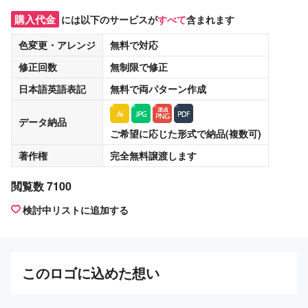
購入代金
には以下のサービスが
すべて
含まれます
色変更・アレンジ
無料
で対応
修正回数
無制限
で修正
日本語英語表記
無料
で両パターン作成
データ納品
ご希望に応じた形式で納品(複数可)
著作権
完全無料譲渡
します
閲覧数 7100
検討中リストに追加する
この
ロゴ
に込めた想い