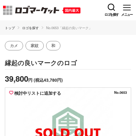
ロゴを探す
メニュー
トップ
ロゴを探す
No.0653「縁起の良いマーク」
カメ
家紋
和
のロゴ
縁起の良いマーク
39,800
円
(税込43,780円)
検討中リストに追加する
No.0653