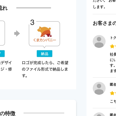
ださい。 お
流れ
します。
お客さま
ト
社
に
す
ま
匿
こ
の特徴
匿