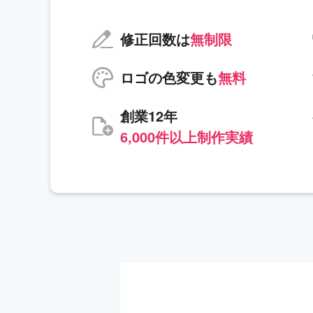
修正回数は
無制限
ロゴの色変更も
無料
創業12年
6,000件以上制作実績