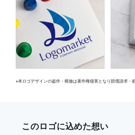
※本ロゴデザインの盗作・模倣は著作権侵害となり賠償請求・
この
ロゴ
に込めた想い