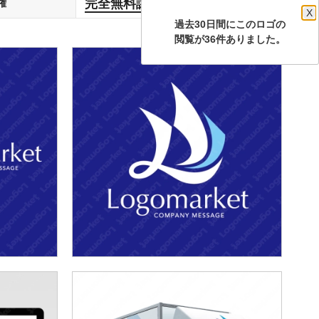
完全無料譲渡
権
します
X
過去30日間にこのロゴの
閲覧が36件ありました。