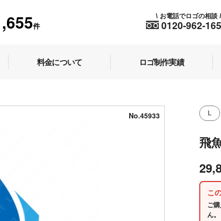
1,655
お電話でロゴの相談
\
0120-962-16
件
料金について
ロゴ制作実績
L
No.45933
飛
29,
こ
ご購
ん。