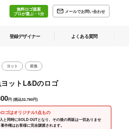
無料ロゴ提案
/
メールでお問い合わせ
5
プロが選ぶ・1分
登録デザイナー
よくある質問
ヨット
前進
魚ヨットL&Dのロゴ
800
円
(税込32,780円)
のロゴはオリジナル1点もの
入と同時にSOLD OUTとなり、その後の再販は一切ありませ
 著作権はお客様に完全譲渡されます。