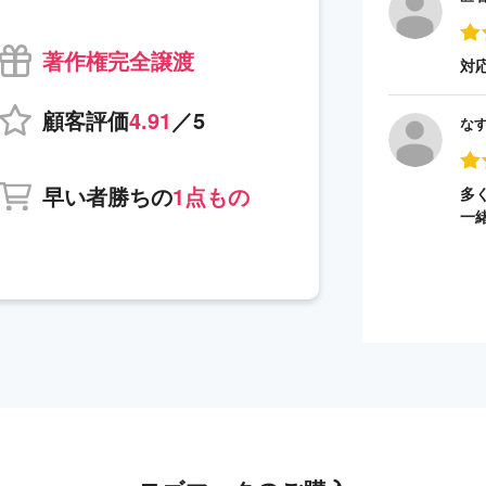
著作権完全譲渡
対
顧客評価
4.91
／5
な
早い者勝ちの
1点もの
多
一