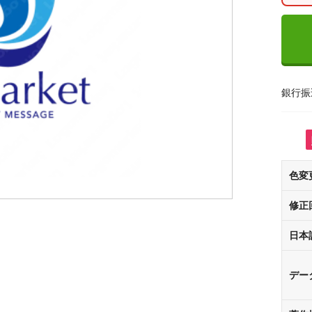
銀行振
色変
修正
日本
デー