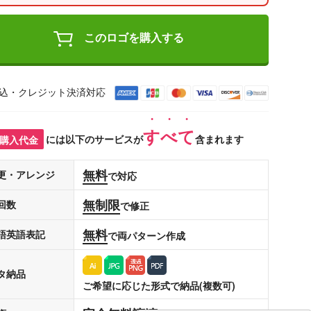
このロゴを購入する
込・クレジット決済対応
すべて
購入代金
には以下のサービスが
含まれます
無料
更・アレンジ
で対応
無制限
回数
で修正
無料
語英語表記
で両パターン作成
タ納品
ご希望に応じた形式で納品(複数可)