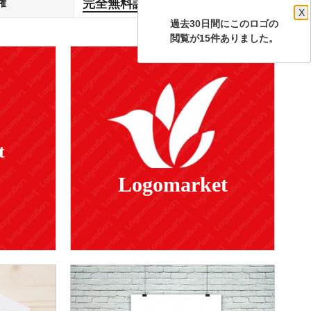
完全無料譲渡
権
します
X
過去30日間にこのロゴの
閲覧が15件ありました。
t
Logomarket