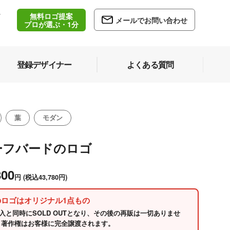
無料ロゴ提案
/
メールでお問い合わせ
5
プロが選ぶ・1分
登録デザイナー
よくある質問
葉
モダン
ーフバードのロゴ
800
円
(税込43,780円)
のロゴはオリジナル1点もの
入と同時にSOLD OUTとなり、その後の再販は一切ありませ
 著作権はお客様に完全譲渡されます。