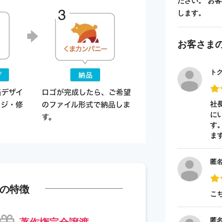
ださい。 お
します。
お客さま
ト
社
に
す
ま
匿
の特徴
こ
著作権完全譲渡
匿