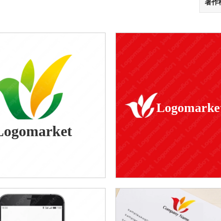
著作
Logomarke
Logomarket