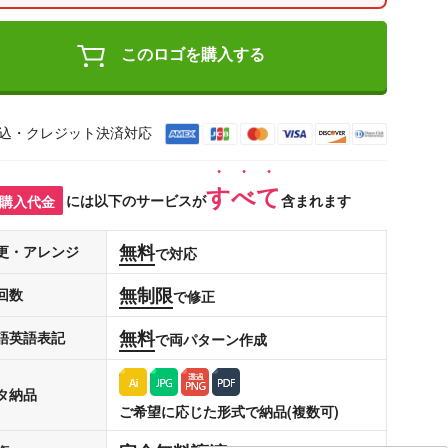
このロゴを購入する
込・クレジット決済対応
すべて
購入代金
には以下のサービスが
含まれます
無料
更・アレンジ
で対応
無制限
回数
で修正
無料
語英語表記
で両パターン作成
タ納品
ご希望に応じた形式で納品(複数可)