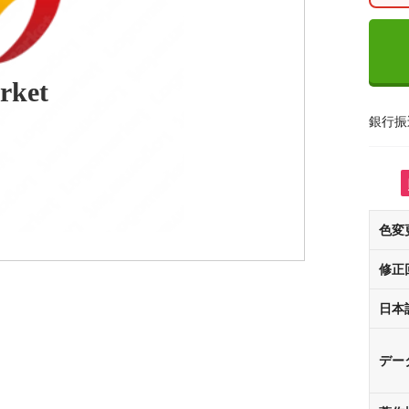
rket
銀行振
色変
修正
日本
デー