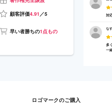
顧客評価
4.91
／5
対
な
早い者勝ちの
1点もの
多
一
ロゴマークのご購入