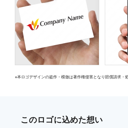
※本ロゴデザインの盗作・模倣は著作権侵害となり賠償請求・
この
ロゴ
に込めた想い