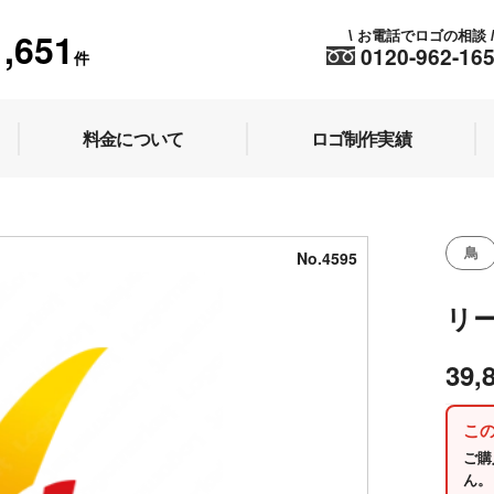
1,651
お電話でロゴの相談
\
0120-962-16
件
料金について
ロゴ制作実績
鳥
No.4595
リ
39,
こ
ご購
ん。