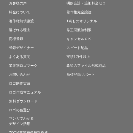
お客様の声
明朗会計・追加料金ゼロ
料金について
著作権完全譲渡
著作権無償譲渡
1点ものオリジナル
選ばれる理由
修正回数無制限
商標登録
キャンセルＯＫ
登録デザイナー
スピード納品
よくある質問
実績1万件以上
業界別ロゴマーク
希望のファイル形式納品
お問い合わせ
商標登録サポート
ロゴ制作実績
ロゴ作成マニュアル
無料ダウンロード
ロゴの色選び
マンガでわかる
デザイン活用
ZOOM背景画像無料作成