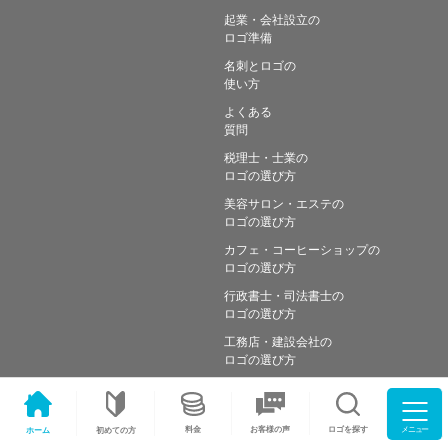
起業・会社設立の
ロゴ準備
名刺とロゴの
使い方
よくある
質問
税理士・士業の
ロゴの選び方
美容サロン・エステの
ロゴの選び方
カフェ・コーヒーショップの
ロゴの選び方
行政書士・司法書士の
ロゴの選び方
工務店・建設会社の
ロゴの選び方
メニュー
料金
ロゴを探す
お客様の声
ホーム
初めての方
Copyright © Simple works Inc. All Rights Reserved.