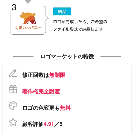
ロゴマーケットの特徴
修正回数は
無制限
著作権完全譲渡
ロゴの色変更も
無料
顧客評価
4.91
／5