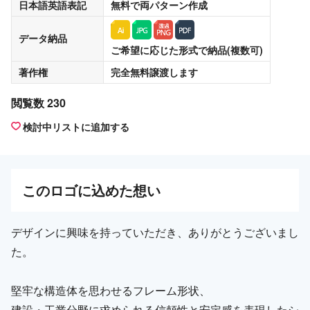
日本語英語表記
無料
で両パターン作成
データ納品
ご希望に応じた形式で納品(複数可)
著作権
完全無料譲渡
します
閲覧数 230
検討中リストに追加する
この
ロゴ
に込めた想い
デザインに興味を持っていただき、ありがとうございまし
た。
堅牢な構造体を思わせるフレーム形状、
建設・工業分野に求められる信頼性と安定感を表現したシ