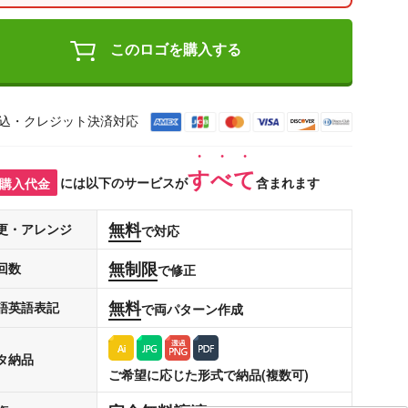
このロゴを購入する
込・クレジット決済対応
すべて
購入代金
には以下のサービスが
含まれます
無料
更・アレンジ
で対応
無制限
回数
で修正
無料
語英語表記
で両パターン作成
タ納品
ご希望に応じた形式で納品(複数可)