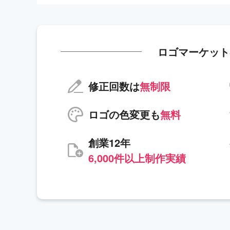
ロゴマーケット
修正回数は
無制限
ロゴの色変更も
無料
創業12年
6,000件以上制作実績