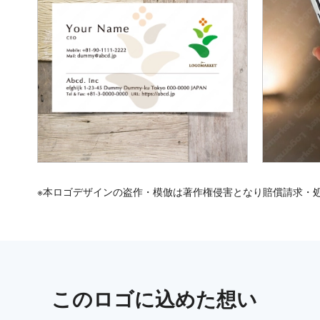
※本ロゴデザインの盗作・模倣は著作権侵害となり賠償請求・
この
ロゴ
に込めた想い