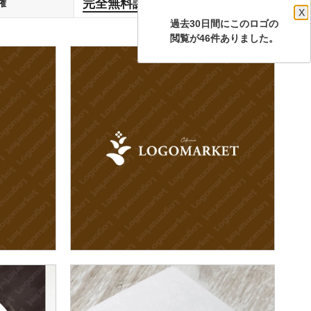
完全無料譲渡
権
します
X
過去30日間にこのロゴの
閲覧が46件ありました。