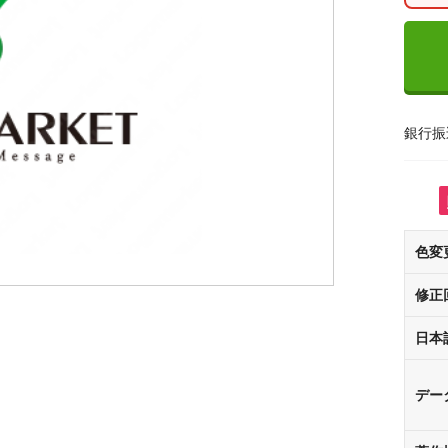
銀行振
色変
修正
日本
デー