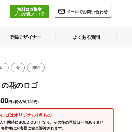
無料ロゴ提案
/
メールでお問い合わせ
5
プロが選ぶ・1分
登録デザイナー
よくある質問
い
骨
施術
しの花のロゴ
800
円
(税込76,780円)
のロゴはオリジナル1点もの
入と同時にSOLD OUTとなり、その後の再販は一切ありませ
 著作権はお客様に完全譲渡されます。