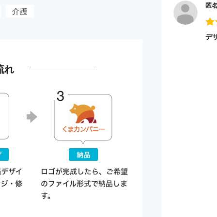
匿
介護
デ
流れ