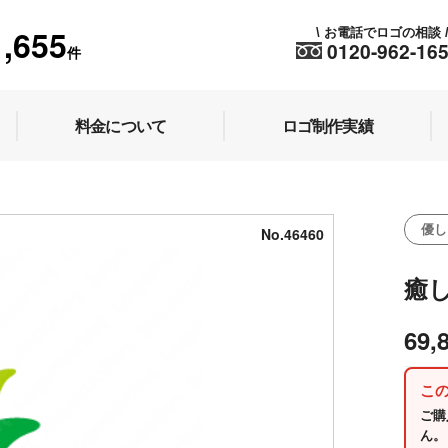
1,655
お電話でロゴの相談
\
0120-962-16
件
料金について
ロゴ制作実績
優し
No.46460
癒
69,
こ
ご購
ん。