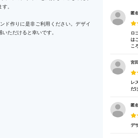
ます。
匿
ンド作りに是非ご利用ください。デザイ
感いただけると幸いです。
ロ
は
こ
宮
レ
だ
匿
デ