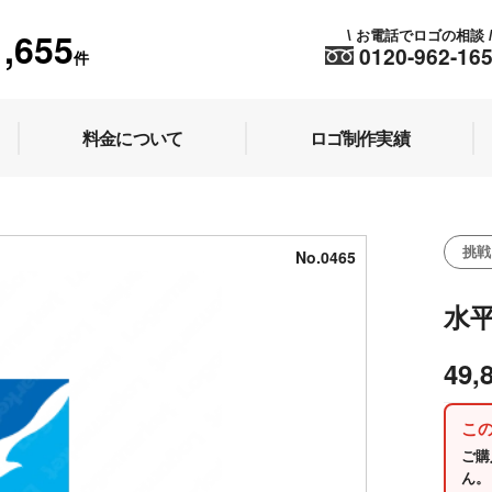
1,655
お電話でロゴの相談
\
0120-962-16
件
料金について
ロゴ制作実績
挑戦
No.0465
水
49,
こ
ご購
ん。