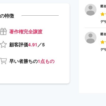
匿
の特徴
デ
著作権完全譲渡
匿
顧客評価
4.91
／5
デ
早い者勝ちの
1点もの