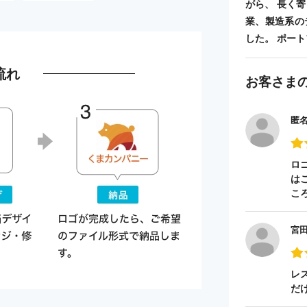
がら、 長く
業、製造系の
した。 ポートフォ
流れ
お客さま
匿
ロ
は
こ
宮
レ
だ