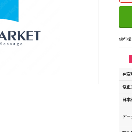
銀行振
色変
修正
日本
デー