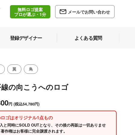
無料ロゴ提案
/
メールでお問い合わせ
5
プロが選ぶ・1分
登録デザイナー
よくある質問
翼
鳥
平線の向こうへのロゴ
800
円
(税込54,780円)
のロゴはオリジナル1点もの
入と同時にSOLD OUTとなり、その後の再販は一切ありませ
 著作権はお客様に完全譲渡されます。