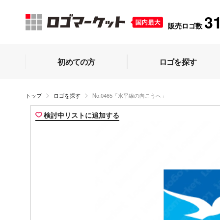
3
販売ロゴ数
初めての方
ロゴを探す
トップ
ロゴを探す
No.0465「水平線の向こうへ」
検討中リストに追加する