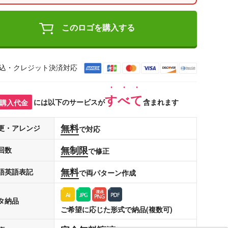
このロゴを購入する
込・クレジット決済対応
すべて
購入代金
には以下のサービスが
含まれます
無料
更・アレンジ
で対応
無制限
回数
で修正
無料
語英語表記
で両パターン作成
タ納品
ご希望に応じた形式で納品(複数可)