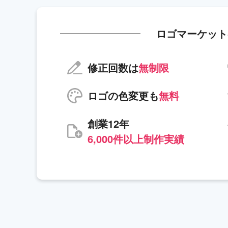
ロゴマーケット
修正回数は
無制限
ロゴの色変更も
無料
創業12年
6,000件以上制作実績