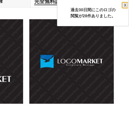
完全無料譲渡
権
します
X
過去30日間にこのロゴの
閲覧が28件ありました。