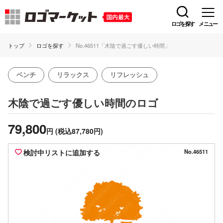
ロゴを探す
メニュー
トップ
ロゴを探す
No.46511「木陰で過ごす優しい時間」
ベンチ
リラックス
リフレッシュ
のロゴ
木陰で過ごす優しい時間
79,800
円
(税込87,780円)
検討中リストに追加する
No.46511