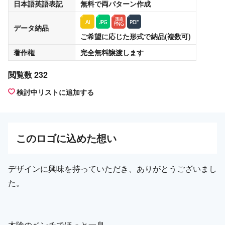
日本語英語表記
無料
で両パターン作成
データ納品
ご希望に応じた形式で納品(複数可)
著作権
完全無料譲渡
します
閲覧数 232
検討中リストに追加する
この
ロゴ
に込めた想い
デザインに興味を持っていただき、ありがとうございまし
た。
木陰のベンチでほっと一息。