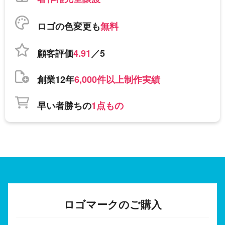
ロゴの色変更も
無料
顧客評価
4.91
／5
創業12年
6,000件以上制作実績
早い者勝ちの
1点もの
ロゴマークのご購入