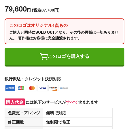
79,800
円
(税込87,780円)
このロゴはオリジナル1点もの
ご購入と同時にSOLD OUTとなり、その後の再販は一切ありませ
ん。 著作権はお客様に完全譲渡されます。
このロゴを購入する
銀行振込・クレジット決済対応
購入代金
には以下のサービスが
すべて
含まれます
色変更・アレンジ
無料
で対応
修正回数
無制限
で修正