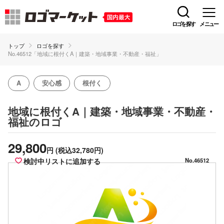
ロゴを探す
メニュー
トップ
ロゴを探す
No.46512「地域に根付くA｜建築・地域事業・不動産・福祉」
A
安心感
根付く
地域に根付くA｜建築・地域事業・不動産・
のロゴ
福祉
29,800
円
(税込32,780円)
検討中リストに追加する
No.46512