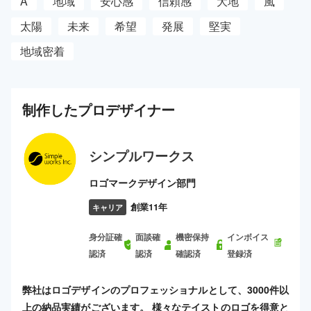
A
地域
安心感
信頼感
大地
風
太陽
未来
希望
発展
堅実
地域密着
制作した
プロ
デザイナー
シンプルワークス
ロゴマークデザイン部門
創業11年
キャリア
身分証確
面談確
機密保持
インボイス
認済
認済
確認済
登録済
弊社はロゴデザインのプロフェッショナルとして、3000件以
上の納品実績がございます。 様々なテイストのロゴを得意と