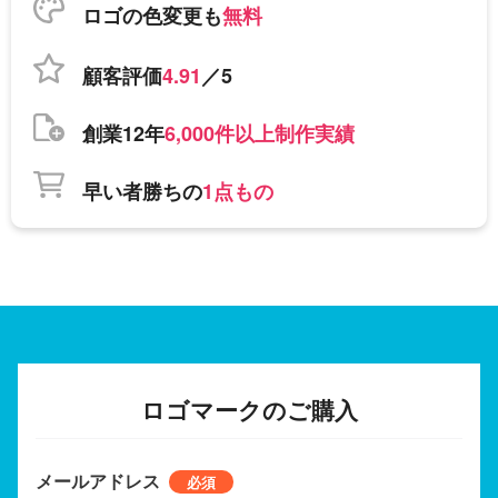
ロゴの色変更も
無料
顧客評価
4.91
／5
創業12年
6,000件以上制作実績
早い者勝ちの
1点もの
ロゴマークのご購入
メールアドレス