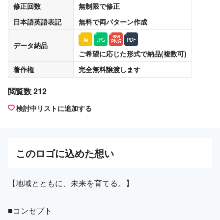
修正回数
無制限
で修正
日本語英語表記
無料
で両パターン作成
データ納品
ご希望に応じた形式で納品(複数可)
著作権
完全無料譲渡
します
閲覧数 212
検討中リストに追加する
この
ロゴ
に込めた想い
【地域とともに、未来を育てる。】
■コンセプト