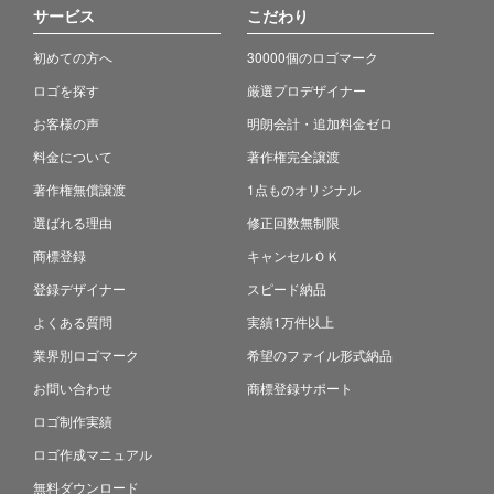
サービス
こだわり
初めての方へ
30000個のロゴマーク
ロゴを探す
厳選プロデザイナー
お客様の声
明朗会計・追加料金ゼロ
料金について
著作権完全譲渡
著作権無償譲渡
1点ものオリジナル
選ばれる理由
修正回数無制限
商標登録
キャンセルＯＫ
登録デザイナー
スピード納品
よくある質問
実績1万件以上
業界別ロゴマーク
希望のファイル形式納品
お問い合わせ
商標登録サポート
ロゴ制作実績
ロゴ作成マニュアル
無料ダウンロード