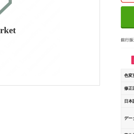
rket
銀行振
色変
修正
日本
デー