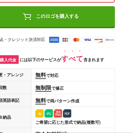
このロゴを購入する
込・クレジット決済対応
すべて
購入代金
には以下のサービスが
含まれます
無料
更・アレンジ
で対応
無制限
回数
で修正
無料
語英語表記
で両パターン作成
タ納品
ご希望に応じた形式で納品(複数可)