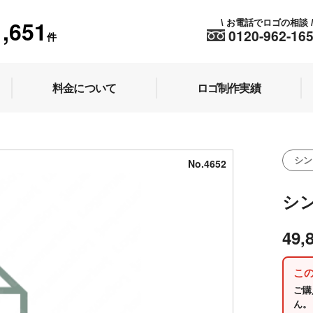
1,651
お電話でロゴの相談
\
0120-962-16
件
料金について
ロゴ制作実績
シン
No.4652
シ
49,
こ
ご購
ん。