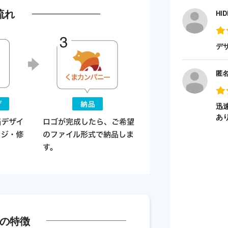
流れ
HID
デ
匿
迅
あ
の特徴