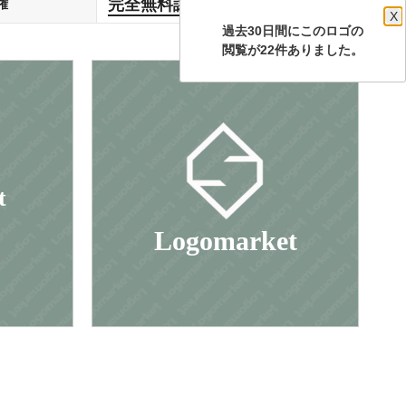
完全無料譲渡
権
します
X
過去30日間にこのロゴの
閲覧が22件ありました。
t
Logomarket