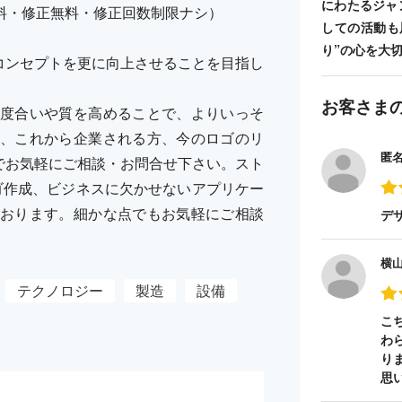
にわたるジャ
料・修正無料・修正回数制限ナシ）
しての活動も
り”の心を大
したいコンセプトを更に向上させることを目指し
お客さま
度合いや質を高めることで、よりいっそ
、これから企業される方、今のロゴのリ
匿
RYまでお気軽にご相談・お問合せ下さい。スト
ゴ作成、ビジネスに欠かせないアプリケー
おります。細かな点でもお気軽にご相談
デ
横
テクノロジー
製造
設備
こ
わ
り
思