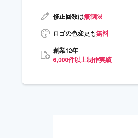
修正回数は
無制限
ロゴの色変更も
無料
創業12年
6,000件以上制作実績