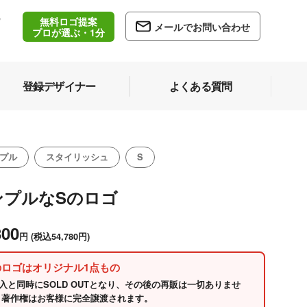
無料ロゴ提案
/
メールでお問い合わせ
5
プロが選ぶ・1分
登録デザイナー
よくある質問
プル
スタイリッシュ
S
ンプルなSのロゴ
800
円
(税込54,780円)
のロゴはオリジナル1点もの
入と同時にSOLD OUTとなり、その後の再販は一切ありませ
 著作権はお客様に完全譲渡されます。