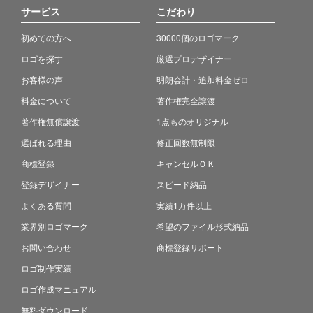
サービス
こだわり
初めての方へ
30000個のロゴマーク
ロゴを探す
厳選プロデザイナー
お客様の声
明朗会計・追加料金ゼロ
料金について
著作権完全譲渡
著作権無償譲渡
1点ものオリジナル
選ばれる理由
修正回数無制限
商標登録
キャンセルＯＫ
登録デザイナー
スピード納品
よくある質問
実績1万件以上
業界別ロゴマーク
希望のファイル形式納品
お問い合わせ
商標登録サポート
ロゴ制作実績
ロゴ作成マニュアル
無料ダウンロード