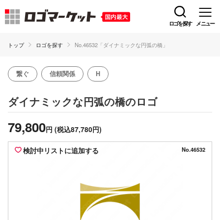
ロゴを探す
メニュー
トップ
ロゴを探す
No.46532「ダイナミックな円弧の橋」
繋ぐ
信頼関係
H
のロゴ
ダイナミックな円弧の橋
79,800
円
(税込87,780円)
検討中リストに追加する
No.46532