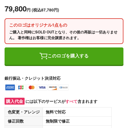
79,800
円
(税込87,780円)
このロゴはオリジナル1点もの
ご購入と同時にSOLD OUTとなり、その後の再販は一切ありませ
ん。 著作権はお客様に完全譲渡されます。
このロゴを購入する
銀行振込・クレジット決済対応
購入代金
には以下のサービスが
すべて
含まれます
色変更・アレンジ
無料
で対応
修正回数
無制限
で修正