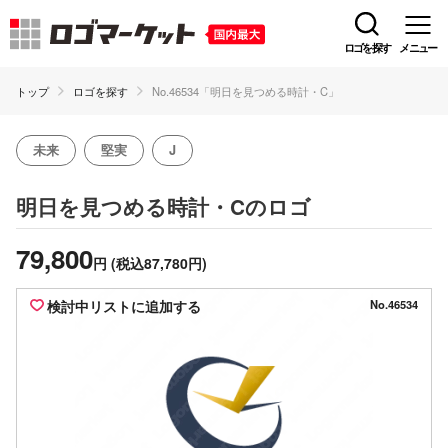
ロゴを探す
メニュー
トップ
ロゴを探す
No.46534「明日を見つめる時計・C」
未来
堅実
J
のロゴ
明日を見つめる時計・C
79,800
円
(税込87,780円)
検討中リストに追加する
No.46534