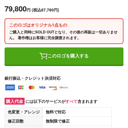
79,800
円
(税込87,780円)
このロゴはオリジナル1点もの
ご購入と同時にSOLD OUTとなり、その後の再販は一切ありませ
ん。 著作権はお客様に完全譲渡されます。
このロゴを購入する
銀行振込・クレジット決済対応
購入代金
には以下のサービスが
すべて
含まれます
色変更・アレンジ
無料
で対応
修正回数
無制限
で修正