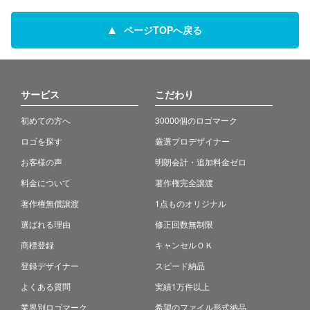
ページTOPへ戻る
サービス
こだわり
初めての方へ
30000個のロゴマーク
ロゴを探す
厳選プロデザイナー
お客様の声
明朗会計・追加料金ゼロ
料金について
著作権完全譲渡
著作権無償譲渡
1点ものオリジナル
選ばれる理由
修正回数無制限
商標登録
キャンセルＯＫ
登録デザイナー
スピード納品
よくある質問
実績1万件以上
業界別ロゴマーク
希望のファイル形式納品