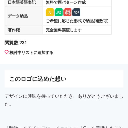
日本語英語表記
無料
で両パターン作成
データ納品
ご希望に応じた形式で納品(複数可)
著作権
完全無料譲渡
します
閲覧数 231
検討中リストに追加する
この
ロゴ
に込めた想い
デザインに興味を持っていただき、ありがとうございまし
た。
「時計」をモチーフに、イニシャル「C」を意識したシン