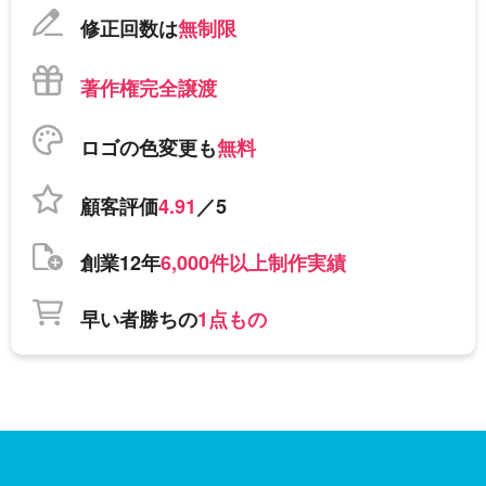
修正回数は
無制限
著作権完全譲渡
ロゴの色変更も
無料
顧客評価
4.91
／5
創業12年
6,000件以上制作実績
早い者勝ちの
1点もの