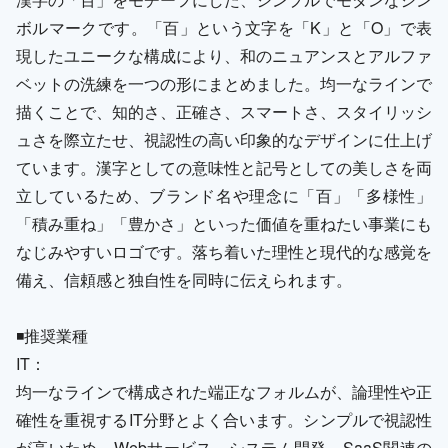
ボルマークです。「百」という文字を「K」と「O」で表
現したユニークな構成により、和のニュアンスとアルファ
ベットの洗練を一つの形にまとめました。均一なラインで
描くことで、知的さ、正確さ、スマートさ、スタイリッシ
ュさを際立たせ、視認性の高い印象的なデザインに仕上げ
ています。漢字としての意味性と記号としての美しさを両
立しているため、ブランド名や理念に「百」「多様性」
「積み重ね」「豊かさ」といった価値を重ねたい事業にも
なじみやすいロゴです。落ち着いた理性と現代的な感覚を
備え、信頼感と独自性を同時に伝えられます。
◾️推奨業種
IT：
均一なラインで構成された端正なフォルムが、論理性や正
確性を重視するIT分野とよく合います。シンプルで視認性
が高いため、Webサービス、システム開発、SaaS関連の