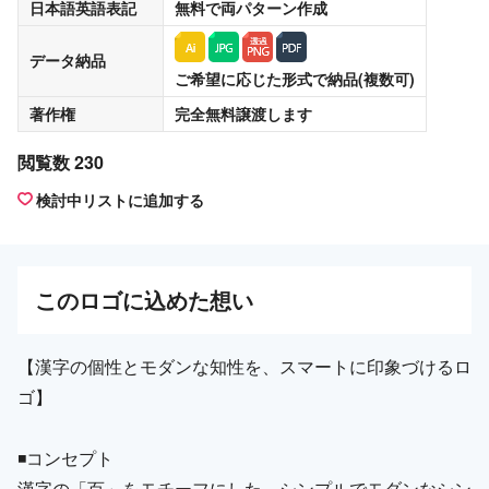
日本語英語表記
無料
で両パターン作成
データ納品
ご希望に応じた形式で納品(複数可)
著作権
完全無料譲渡
します
閲覧数 230
検討中リストに追加する
この
ロゴ
に込めた想い
【漢字の個性とモダンな知性を、スマートに印象づけるロ
ゴ】
◾️コンセプト
漢字の「百」をモチーフにした、シンプルでモダンなシン