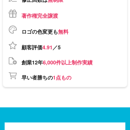
著作権完全譲渡
ロゴの色変更も
無料
顧客評価
4.91
／5
創業12年
6,000件以上制作実績
早い者勝ちの
1点もの