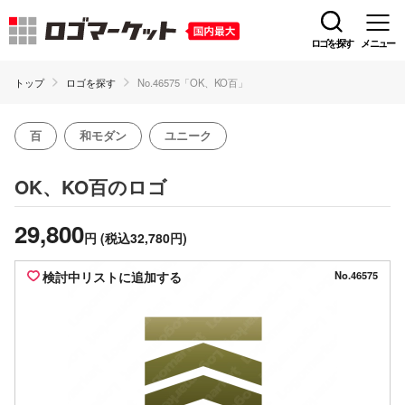
ロゴを探す
メニュー
トップ
ロゴを探す
No.46575「OK、KO百」
百
和モダン
ユニーク
のロゴ
OK、KO百
29,800
円
(税込32,780円)
検討中リストに追加する
No.46575