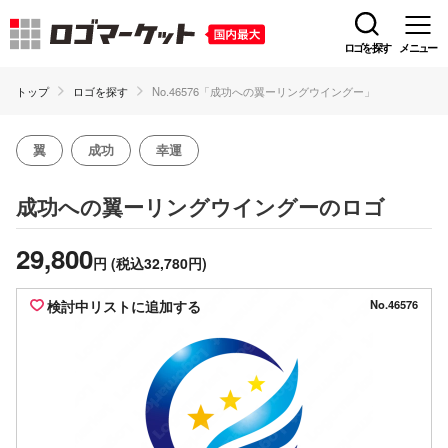
ロゴを探す
メニュー
トップ
ロゴを探す
No.46576「成功への翼ーリングウイングー」
翼
成功
幸運
のロゴ
成功への翼ーリングウイングー
29,800
円
(税込32,780円)
検討中リストに追加する
No.46576