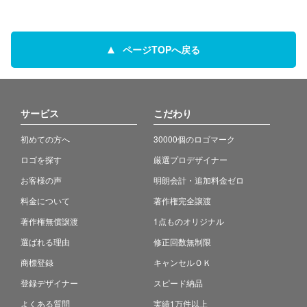
ページTOPへ戻る
サービス
こだわり
初めての方へ
30000個のロゴマーク
ロゴを探す
厳選プロデザイナー
お客様の声
明朗会計・追加料金ゼロ
料金について
著作権完全譲渡
著作権無償譲渡
1点ものオリジナル
選ばれる理由
修正回数無制限
商標登録
キャンセルＯＫ
登録デザイナー
スピード納品
よくある質問
実績1万件以上