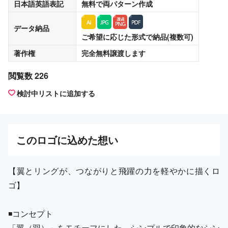
日本語英語表記
無料
で両パターン作成
データ納品
ご希望に応じた形式で納品(複数可)
著作権
完全無料譲渡
します
閲覧数 226
検討中リストに追加する
この
ロゴ
に込めた想い
【翼とリングが、つながりと飛躍の力を軽やかに描くロ
ゴ】
◾️コンセプト
「翼（羽）」をモチーフにした、シンプルで印象的なシン