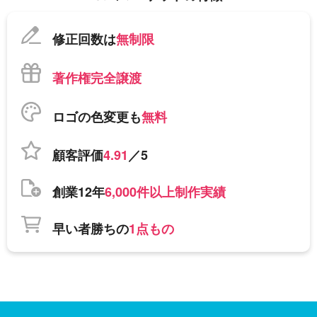
修正回数は
無制限
著作権完全譲渡
ロゴの色変更も
無料
顧客評価
4.91
／5
創業12年
6,000件以上制作実績
早い者勝ちの
1点もの