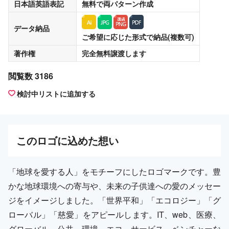
日本語英語表記
無料
で両パターン作成
データ納品
ご希望に応じた形式で納品(複数可)
著作権
完全無料譲渡
します
閲覧数 3186
検討中リストに追加する
この
ロゴ
に込めた想い
「地球を愛する人」をモチーフにしたロゴマークです。豊
かな地球環境への寄与や、未来の子供達への愛のメッセー
ジをイメージしました。「世界平和」「エコロジー」「グ
ローバル」「慈愛」をアピールします。IT、web、医療、
グローバル、公共、環境、エコ、サービス、ベンチャーな