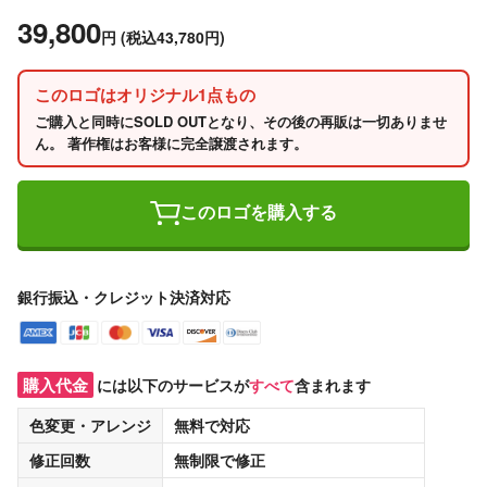
39,800
円
(税込43,780円)
このロゴはオリジナル1点もの
ご購入と同時にSOLD OUTとなり、その後の再販は一切ありませ
ん。 著作権はお客様に完全譲渡されます。
このロゴを購入する
銀行振込・クレジット決済対応
購入代金
には以下のサービスが
すべて
含まれます
色変更・アレンジ
無料
で対応
修正回数
無制限
で修正