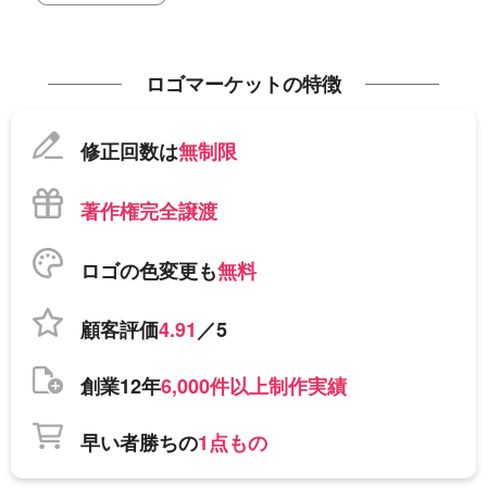
ロゴマーケットの特徴
修正回数は
無制限
著作権完全譲渡
ロゴの色変更も
無料
顧客評価
4.91
／5
創業12年
6,000件以上制作実績
早い者勝ちの
1点もの