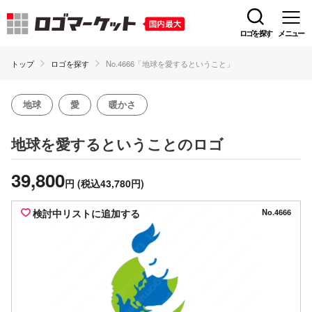
ロゴを探す
メニュー
トップ
ロゴを探す
No.4666「地球を愛するということ」
地球
愛
暖かさ
のロゴ
地球を愛するということ
39,800
円
(税込43,780円)
検討中リストに追加する
No.4666