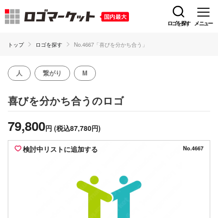
ロゴを探す
メニュー
トップ
ロゴを探す
No.4667「喜びを分かち合う」
人
繋がり
M
のロゴ
喜びを分かち合う
79,800
円
(税込87,780円)
検討中リストに追加する
No.4667