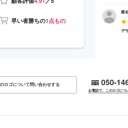
顧客評価
4.91
／5
匿
早い者勝ちの
1点もの
デ
050-14
のロゴについて問い合わせする
お電話で、このロゴにつ