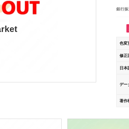
銀行振
rket
色変
修正
日本
デー
著作