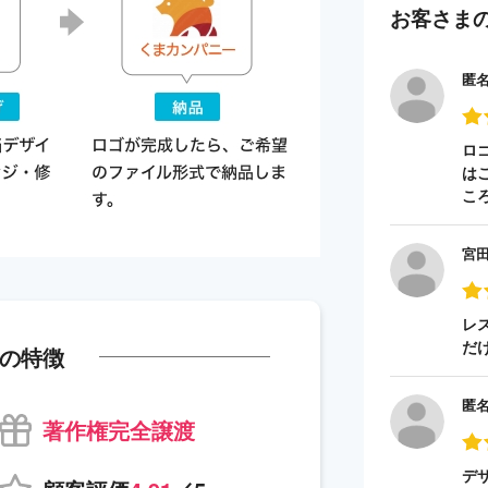
お客さま
匿
ロ
は
こ
宮
レ
だ
の特徴
匿
著作権完全譲渡
デ