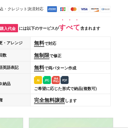
込・クレジット決済対応
すべて
購入代金
には以下のサービスが
含まれます
無料
更・アレンジ
で対応
無制限
回数
で修正
無料
語英語表記
で両パターン作成
タ納品
ご希望に応じた形式で納品(複数可)
完全無料譲渡
権
します