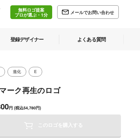
無料ロゴ提案
/
メールでお問い合わせ
5
プロが選ぶ・1分
登録デザイナー
よくある質問
進化
E
のマーク再生のロゴ
800
円
(税込54,780円)
このロゴを購入する