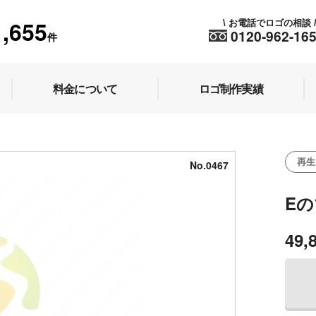
1,655
お電話でロゴの相談
\
0120-962-16
件
料金について
ロゴ制作実績
再生
No.0467
E
49,