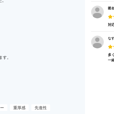
た。
匿
対
な
多
ます。
一
ー
重厚感
先進性