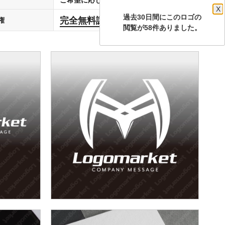
X
過去30日間にこのロゴの
完全無料譲渡
権
します
閲覧が58件ありました。