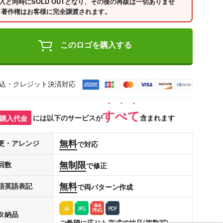
入と同時にSOLD OUTとなり、その後の再販は一切ありませ
 著作権はお客様に完全譲渡されます。
このロゴを購入する
込・クレジット決済対応
すべて
購入代金
には以下のサービスが
含まれます
無料
更・アレンジ
で対応
無制限
回数
で修正
無料
語英語表記
で両パターン作成
タ納品
ご希望に応じた形式で納品(複数可)