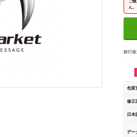
ご購
ん。
銀行振
色変
修正
日本
デー