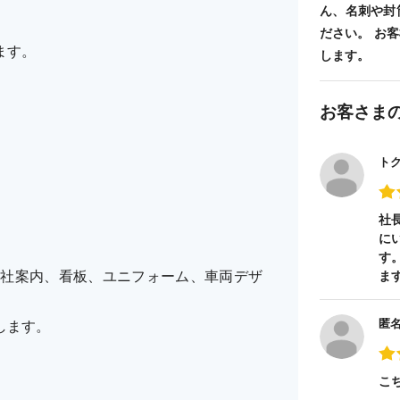
ん、名刺や封
ださい。 お
ます。
します。
お客さま
ト
。
社
に
す
会社案内、看板、ユニフォーム、車両デザ
ま
匿
します。
こ