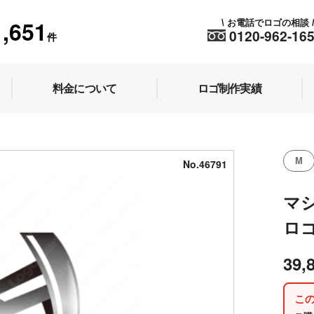
1,651
お電話でロゴの相談
\
0120-962-16
件
料金について
ロゴ制作実績
M
No.46791
マ
ロ
39,
こ