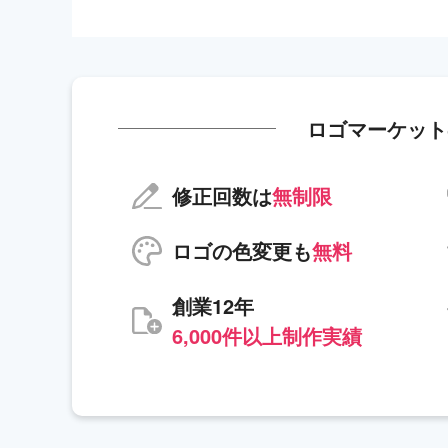
ロゴマーケット
修正回数は
無制限
ロゴの色変更も
無料
創業12年
6,000件以上制作実績