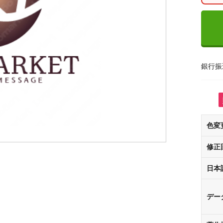
銀行振
色変
修正
日本
デー