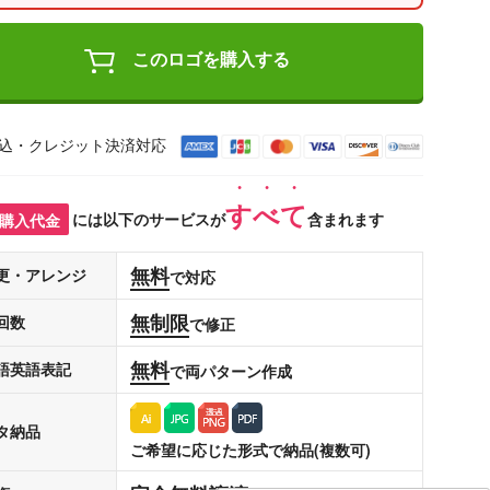
このロゴを購入する
込・クレジット決済対応
すべて
購入代金
には以下のサービスが
含まれます
無料
更・アレンジ
で対応
無制限
回数
で修正
無料
語英語表記
で両パターン作成
タ納品
ご希望に応じた形式で納品(複数可)