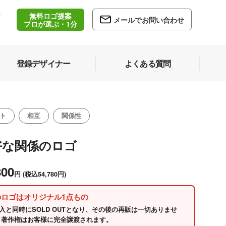
無料ロゴ提案
/
メールでお問い合わせ
5
プロが選ぶ・1分
登録デザイナー
よくある質問
ト
相互
関係性
好な関係のロゴ
800
円
(税込54,780円)
のロゴはオリジナル1点もの
入と同時にSOLD OUTとなり、その後の再販は一切ありませ
 著作権はお客様に完全譲渡されます。