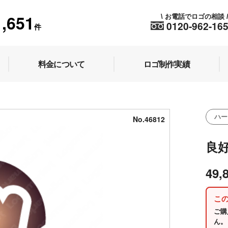
1,651
お電話でロゴの相談
\
0120-962-16
件
料金について
ロゴ制作実績
ハー
No.46812
良
49,
こ
ご購
ん。