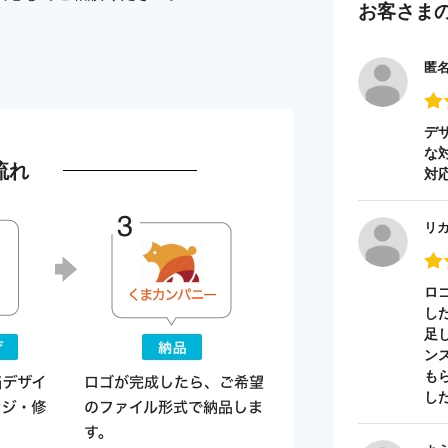
お客さま
匿
デ
な
流れ
対
リ
ロ
し
足
ン
も
し