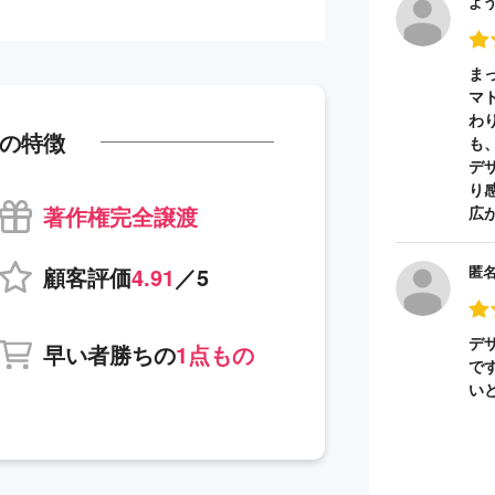
よ
ま
マ
わ
の特徴
も
デ
り
著作権完全譲渡
広
顧客評価
4.91
／5
匿
デ
早い者勝ちの
1点もの
で
い