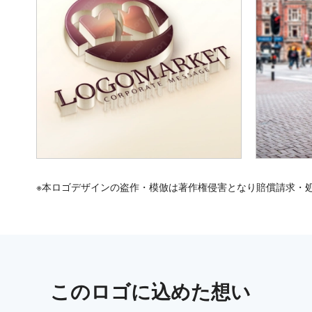
※本ロゴデザインの盗作・模倣は著作権侵害となり賠償請求・
この
ロゴ
に込めた想い