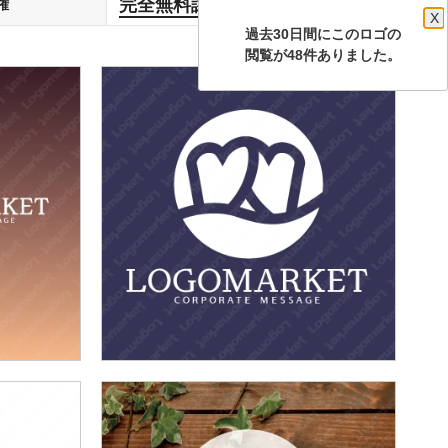
完全無料譲渡
権
します
X
過去30日間にこのロゴの
閲覧が48件ありました。