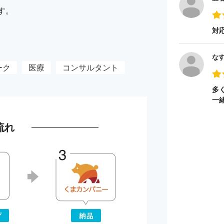
す。
対
な
ーク
医療
コンサルタント
多
一
流れ