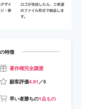
の特徴
著作権完全譲渡
顧客評価
4.91
／5
早い者勝ちの
1点もの