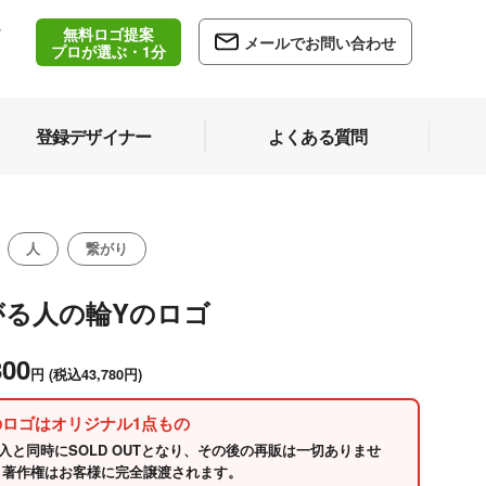
無料ロゴ提案
/
メールでお問い合わせ
5
プロが選ぶ・1分
登録デザイナー
よくある質問
人
繋がり
がる人の輪Yのロゴ
800
円
(税込43,780円)
のロゴはオリジナル1点もの
入と同時にSOLD OUTとなり、その後の再販は一切ありませ
 著作権はお客様に完全譲渡されます。