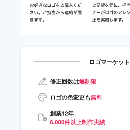
ロゴマーケット
修正回数は
無制限
ロゴの色変更も
無料
創業12年
6,000件以上制作実績