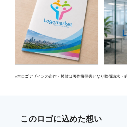
※本ロゴデザインの盗作・模倣は著作権侵害となり賠償請求・
この
ロゴ
に込めた想い