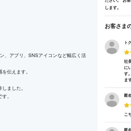
ださい。 お
します。
。
お客さま
。
ト
ン、アプリ、SNSアイコンなど幅広く活
社
に
感を伝えます。
す
ま
作しました。
匿
です。
こ
匿