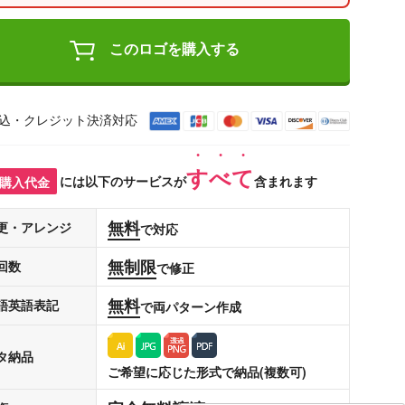
このロゴを購入する
込・クレジット決済対応
すべて
購入代金
には以下のサービスが
含まれます
無料
更・アレンジ
で対応
無制限
回数
で修正
無料
語英語表記
で両パターン作成
タ納品
ご希望に応じた形式で納品(複数可)