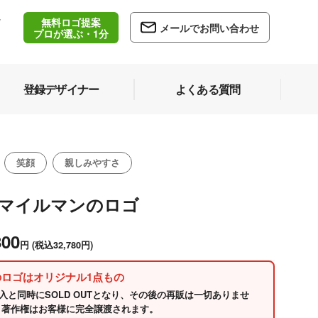
無料ロゴ提案
/
メールでお問い合わせ
5
プロが選ぶ・1分
登録デザイナー
よくある質問
笑顔
親しみやすさ
スマイルマンのロゴ
800
円
(税込32,780円)
のロゴはオリジナル1点もの
入と同時にSOLD OUTとなり、その後の再販は一切ありませ
 著作権はお客様に完全譲渡されます。