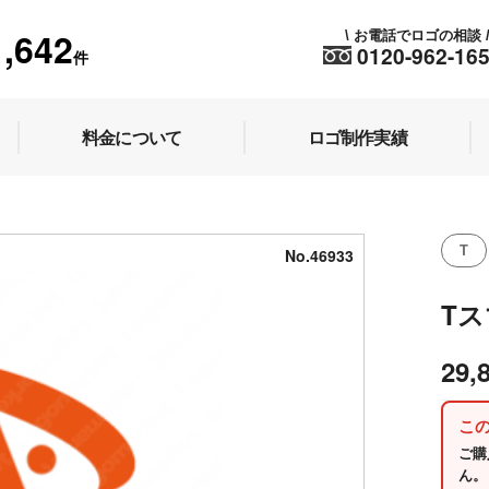
1,642
お電話でロゴの相談
\
0120-962-16
件
料金について
ロゴ制作実績
T
No.46933
T
29,
こ
ご購
ん。