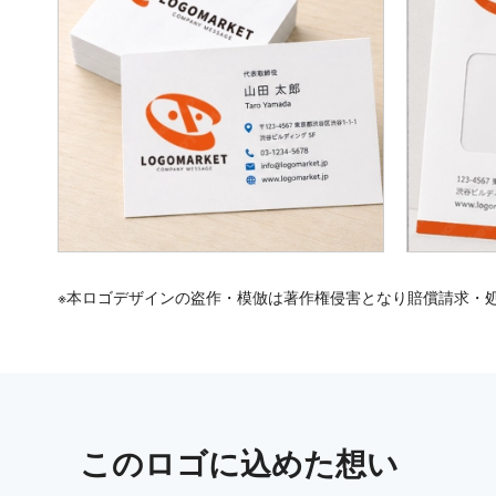
※本ロゴデザインの盗作・模倣は著作権侵害となり賠償請求・
この
ロゴ
に込めた想い