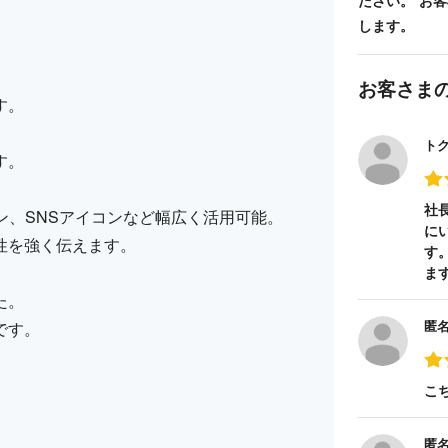
ださい。 お
します。
。
お客さま
す。
ト
す。
社
ン、SNSアイコンなど幅広く活用可能。
に
性を強く伝えます。
す
ま
た。
匿
です。
こ
匿