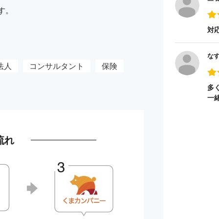
す。
対
な
法人
コンサルタント
保険
多
一
流れ