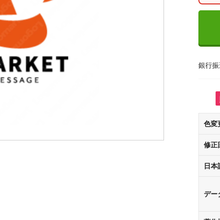
銀行振
色変
修正
日本
デー