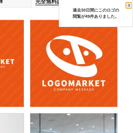
完全無料譲渡
権
します
X
過去30日間にこのロゴの
閲覧が49件ありました。