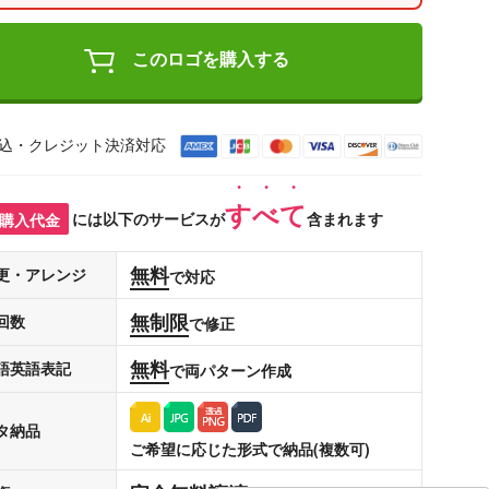
このロゴを購入する
込・クレジット決済対応
すべて
購入代金
には以下のサービスが
含まれます
無料
更・アレンジ
で対応
無制限
回数
で修正
無料
語英語表記
で両パターン作成
タ納品
ご希望に応じた形式で納品(複数可)