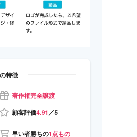
の特徴
著作権完全譲渡
顧客評価
4.91
／5
早い者勝ちの
1点もの