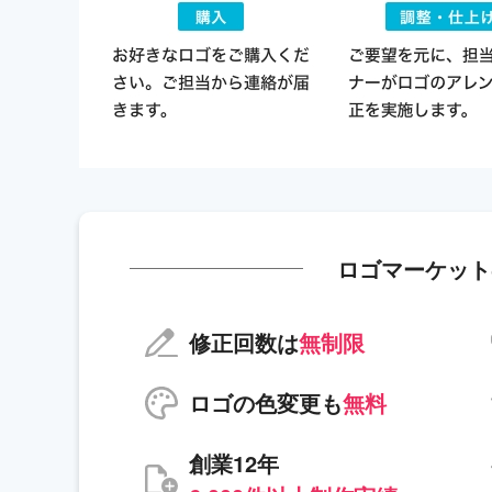
ロゴマーケット
修正回数は
無制限
ロゴの色変更も
無料
創業12年