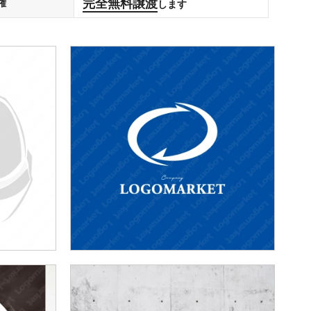
完全無料譲渡
権
します