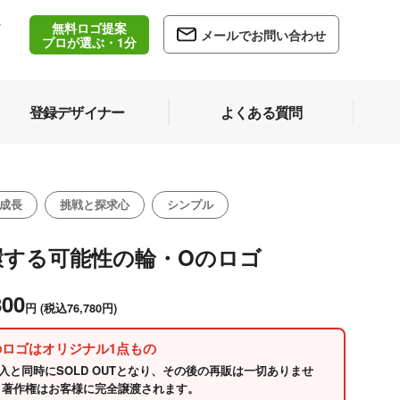
無料ロゴ提案
/
メールでお問い合わせ
5
プロが選ぶ・1分
登録デザイナー
よくある質問
成長
挑戦と探求心
シンプル
環する可能性の輪・Oのロゴ
800
円
(税込76,780円)
のロゴはオリジナル1点もの
入と同時にSOLD OUTとなり、その後の再販は一切ありませ
 著作権はお客様に完全譲渡されます。