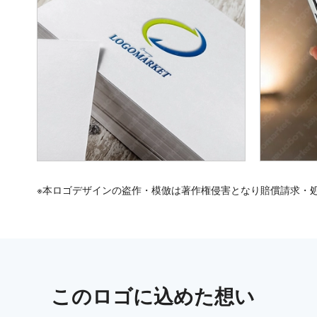
※本ロゴデザインの盗作・模倣は著作権侵害となり賠償請求・
この
ロゴ
に込めた想い