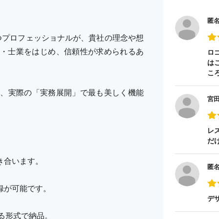
匿
持つプロフェッショナルが、貴社の理念や想
・士業をはじめ、信頼性が求められるあ
ロ
は
こ
ど、実際の「実務展開」で最も美しく機能
宮
レ
だ
き合います。
匿
録が可能です。
デ
える形式で納品。