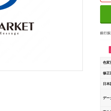
銀行振
色変
修正
日本
デー