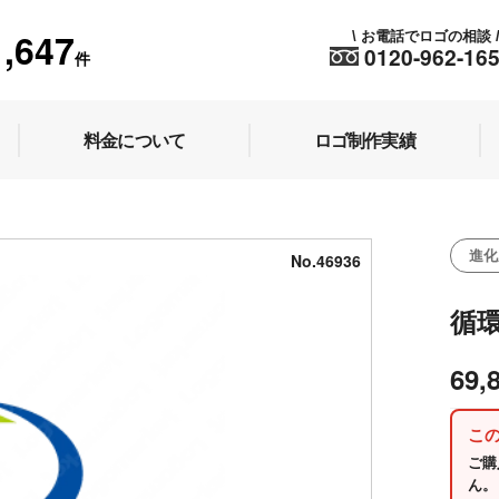
1,647
お電話でロゴの相談
\
0120-962-16
件
料金について
ロゴ制作実績
進化
No.46936
循
69,
こ
ご購
ん。