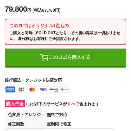
79,800
円
(税込87,780円)
このロゴはオリジナル1点もの
ご購入と同時にSOLD OUTとなり、その後の再販は一切ありませ
ん。 著作権はお客様に完全譲渡されます。
このロゴを購入する
銀行振込・クレジット決済対応
購入代金
には以下のサービスが
すべて
含まれます
色変更・アレンジ
無料
で対応
修正回数
無制限
で修正