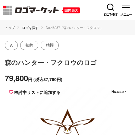
ロゴを探す
メニュー
トップ
ロゴを探す
No.46937「森のハンター・フクロウ」
A
知的
精悍
のロゴ
森のハンター・フクロウ
79,800
円
(税込87,780円)
検討中リストに追加する
No.46937