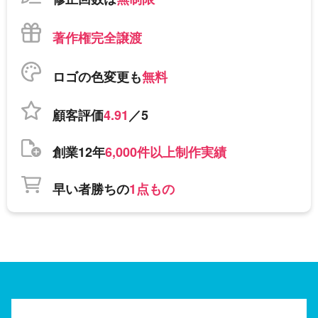
著作権完全譲渡
ロゴの色変更も
無料
顧客評価
4.91
／5
創業12年
6,000件以上制作実績
早い者勝ちの
1点もの