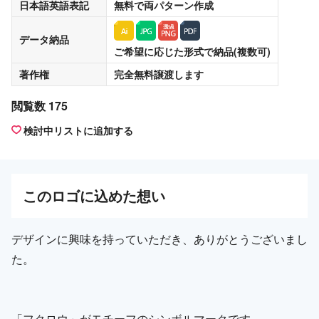
日本語英語表記
無料
で両パターン作成
データ納品
ご希望に応じた形式で納品(複数可)
著作権
完全無料譲渡
します
閲覧数 175
検討中リストに追加する
この
ロゴ
に込めた想い
デザインに興味を持っていただき、ありがとうございまし
た。
「フクロウ」がモチーフのシンボルマークです。