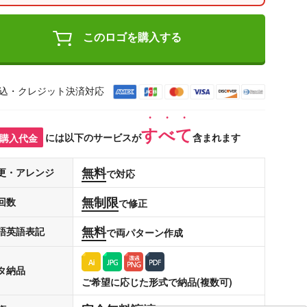
このロゴを購入する
込・クレジット決済対応
すべて
購入代金
には以下のサービスが
含まれます
無料
更・アレンジ
で対応
無制限
回数
で修正
無料
語英語表記
で両パターン作成
タ納品
ご希望に応じた形式で納品(複数可)