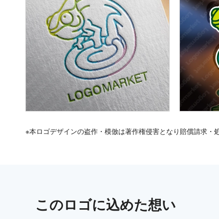
※本ロゴデザインの盗作・模倣は著作権侵害となり賠償請求・
この
ロゴ
に込めた想い