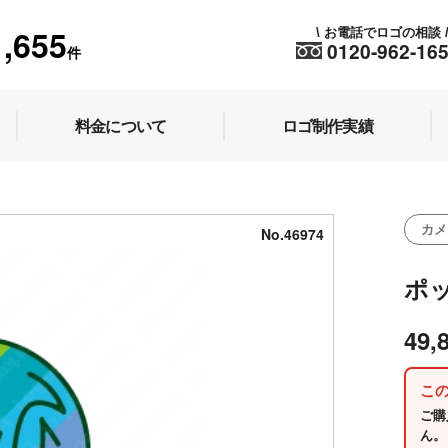
1,655
お電話でロゴの相談
\
0120-962-16
件
料金について
ロゴ制作実績
カメ
No.46974
ポ
49,
こ
ご購
ん。