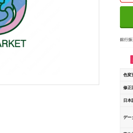
銀行振
色変
修正
日本
デー