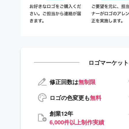
ロゴマーケット
修正回数は
無制限
ロゴの色変更も
無料
創業12年
6,000件以上制作実績