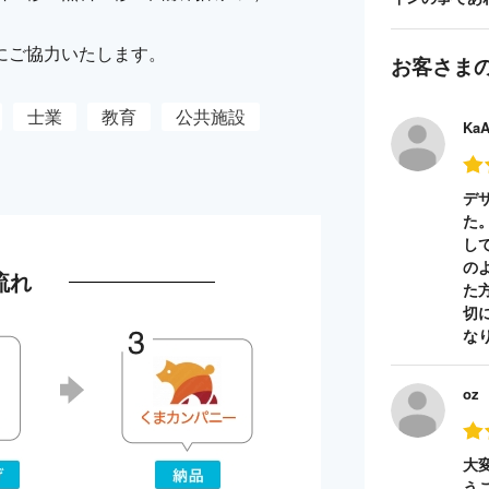
にご協力いたします。
お客さま
士業
教育
公共施設
Ka
デ
た
し
の
流れ
た
切
な
oz
大
う