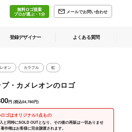
無料ロゴ提案
/
メールでお問い合わせ
5
プロが選ぶ・1分
登録デザイナー
よくある質問
レオン
カラフル
虹
ップ・カメレオンのロゴ
800
円
(税込54,780円)
のロゴはオリジナル1点もの
入と同時にSOLD OUTとなり、その後の再販は一切ありませ
 著作権はお客様に完全譲渡されます。