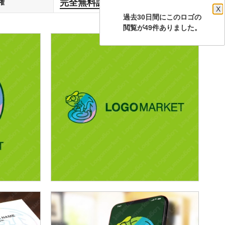
完全無料譲渡
権
します
X
過去30日間にこのロゴの
閲覧が49件ありました。