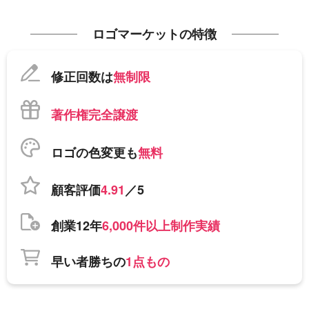
ロゴマーケットの特徴
修正回数は
無制限
著作権完全譲渡
ロゴの色変更も
無料
顧客評価
4.91
／5
創業12年
6,000件以上制作実績
早い者勝ちの
1点もの