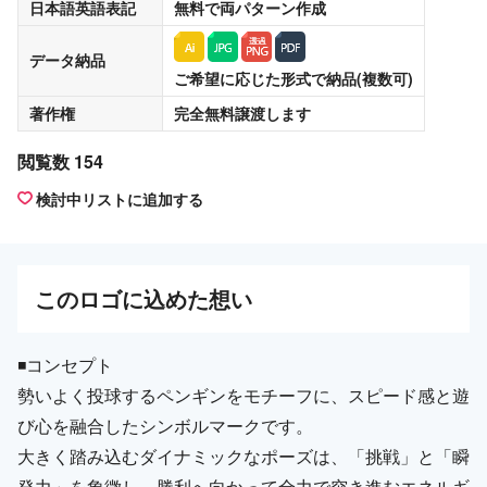
日本語英語表記
無料
で両パターン作成
データ納品
ご希望に応じた形式で納品(複数可)
著作権
完全無料譲渡
します
閲覧数 154
検討中リストに追加する
この
ロゴ
に込めた想い
◾️コンセプト
勢いよく投球するペンギンをモチーフに、スピード感と遊
び心を融合したシンボルマークです。
大きく踏み込むダイナミックなポーズは、「挑戦」と「瞬
発力」を象徴し、勝利へ向かって全力で突き進むエネルギ