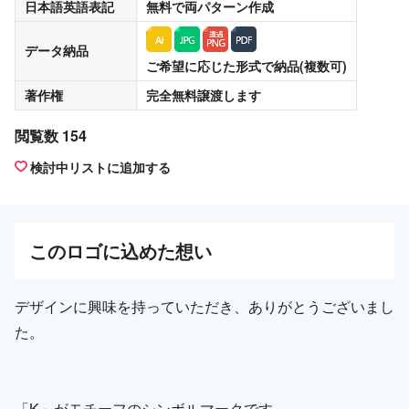
日本語英語表記
無料
で両パターン作成
データ納品
ご希望に応じた形式で納品(複数可)
著作権
完全無料譲渡
します
閲覧数 154
検討中リストに追加する
この
ロゴ
に込めた想い
デザインに興味を持っていただき、ありがとうございまし
た。
「K」がモチーフのシンボルマークです。