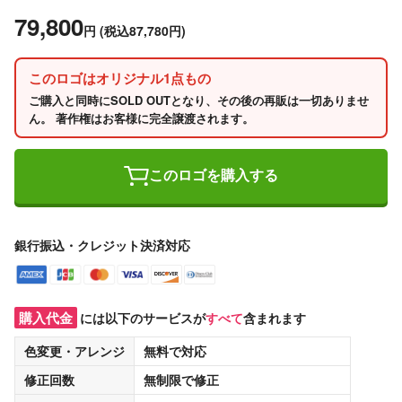
79,800
円
(税込87,780円)
このロゴはオリジナル1点もの
ご購入と同時にSOLD OUTとなり、その後の再販は一切ありませ
ん。 著作権はお客様に完全譲渡されます。
このロゴを購入する
銀行振込・クレジット決済対応
購入代金
には以下のサービスが
すべて
含まれます
色変更・アレンジ
無料
で対応
修正回数
無制限
で修正