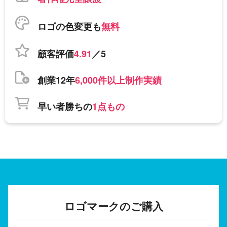
ロゴの色変更も
無料
顧客評価
4.91
／5
創業12年
6,000件以上制作実績
早い者勝ちの
1点もの
ロゴマークのご購入