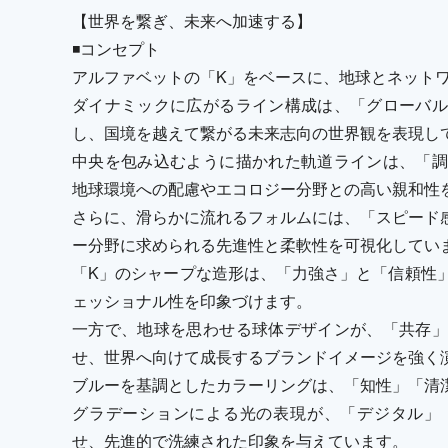
【世界を繋ぎ、未来へ加速する】
◾️コンセプト
アルファベットの「K」をベースに、地球とネット
ダイナミックに広がるライン構成は、「グローバル
し、国境を越えて繋がる未来志向の世界観を表現し
中央を包み込むように描かれた軌道ラインは、「調
地球環境への配慮やエコロジー分野との高い親和性
さらに、滑らかに流れるフォルムには、「スピード感
ー分野に求められる先進性と柔軟性を可視化してい
「K」のシャープな造形は、「力強さ」と「信頼性
ェッショナル性を印象づけます。
一方で、地球を思わせる球体デザインが、「共存」
せ、世界へ向けて成長するブランドイメージを強く
ブルーを基調としたカラーリングは、「知性」「清
グラデーションによる光の表現が、「デジタル」
せ、先進的で洗練された印象を与えています。