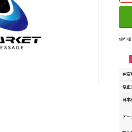
銀行振
色変
修正
日本
デー