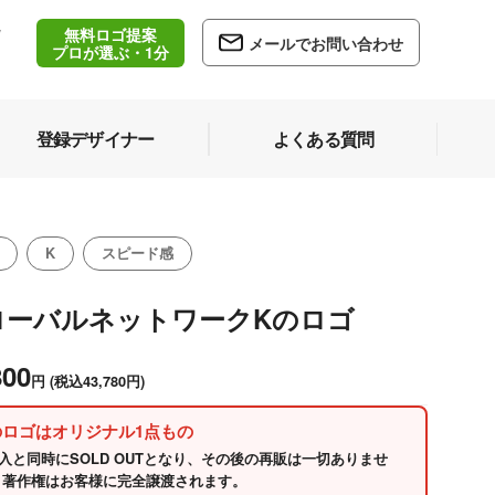
無料ロゴ提案
/
メールでお問い合わせ
5
プロが選ぶ・1分
登録デザイナー
よくある質問
K
スピード感
ローバルネットワークKのロゴ
800
円
(税込43,780円)
のロゴはオリジナル1点もの
入と同時にSOLD OUTとなり、その後の再販は一切ありませ
 著作権はお客様に完全譲渡されます。