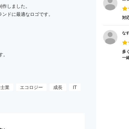
制作しました。
ランドに最適なロゴです。
対
な
多
す。
一
士業
エコロジー
成長
IT