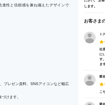
ださい。 お
先進性と信頼感を兼ね備えたデザインで
します。
お客さま
ト
社
に
す
ま
匿
、プレゼン資料、SNSアイコンなど幅広
こ
象づけます。
匿