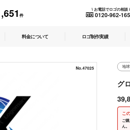
1,651
お電話でロゴの相談
\
0120-962-16
件
料金について
ロゴ制作実績
地球
No.47025
グ
39,
こ
ご購
ん。