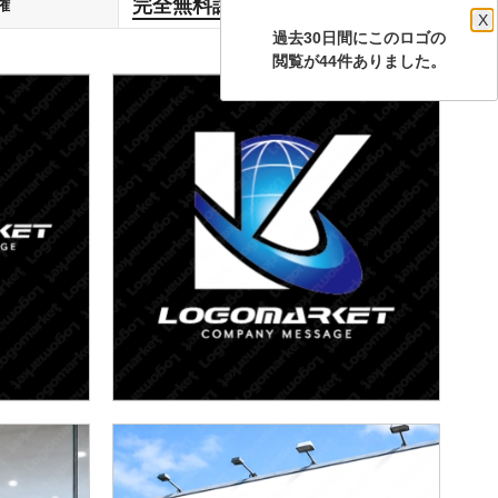
完全無料譲渡
権
します
X
過去30日間にこのロゴの
閲覧が44件ありました。