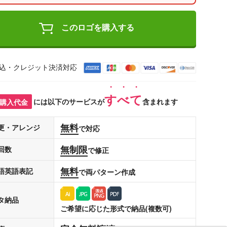
このロゴを購入する
込・クレジット決済対応
すべて
購入代金
には以下のサービスが
含まれます
無料
更・アレンジ
で対応
無制限
回数
で修正
無料
語英語表記
で両パターン作成
タ納品
ご希望に応じた形式で納品(複数可)