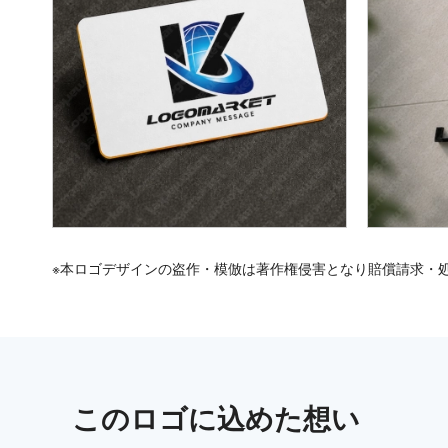
※本ロゴデザインの盗作・模倣は著作権侵害となり賠償請求・
この
ロゴ
に込めた想い