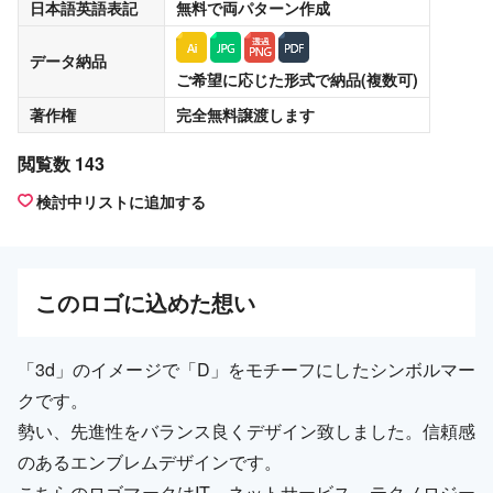
日本語英語表記
無料
で両パターン作成
データ納品
ご希望に応じた形式で納品(複数可)
著作権
完全無料譲渡
します
閲覧数 143
検討中リストに追加する
この
ロゴ
に込めた想い
「3d」のイメージで「D」をモチーフにしたシンボルマー
クです。
勢い、先進性をバランス良くデザイン致しました。信頼感
のあるエンブレムデザインです。
こちらのロゴマークはIT、ネットサービス、テクノロジー