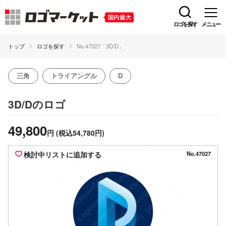
ロゴを探す
メニュー
トップ
ロゴを探す
No.47027「3D/D」
三角
トライアングル
D
のロゴ
3D/D
49,800
円
(税込54,780円)
検討中リストに追加する
No.47027