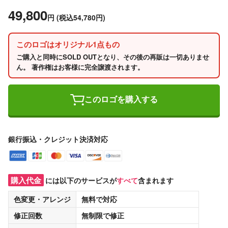
49,800
円
(税込54,780円)
このロゴはオリジナル1点もの
ご購入と同時にSOLD OUTとなり、その後の再販は一切ありませ
ん。 著作権はお客様に完全譲渡されます。
このロゴを購入する
銀行振込・クレジット決済対応
購入代金
には以下のサービスが
すべて
含まれます
色変更・アレンジ
無料
で対応
修正回数
無制限
で修正