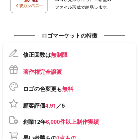
ロゴマーケットの特徴
修正回数は
無制限
著作権完全譲渡
ロゴの色変更も
無料
顧客評価
4.91
／5
創業12年
6,000件以上制作実績
早い者勝ちの
1点もの