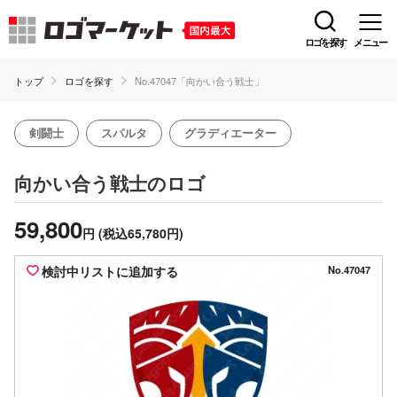
ロゴを探す
メニュー
トップ
ロゴを探す
No.47047「向かい合う戦士」
剣闘士
スパルタ
グラディエーター
のロゴ
向かい合う戦士
59,800
円
(税込65,780円)
検討中リストに追加する
No.47047