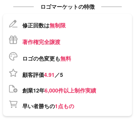
ロゴマーケットの特徴
修正回数は
無制限
著作権完全譲渡
ロゴの色変更も
無料
顧客評価
4.91
／5
創業12年
6,000件以上制作実績
早い者勝ちの
1点もの