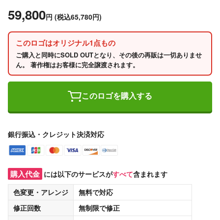
59,800
円
(税込65,780円)
このロゴはオリジナル1点もの
ご購入と同時にSOLD OUTとなり、その後の再販は一切ありませ
ん。 著作権はお客様に完全譲渡されます。
このロゴを購入する
銀行振込・クレジット決済対応
購入代金
には以下のサービスが
すべて
含まれます
色変更・アレンジ
無料
で対応
修正回数
無制限
で修正