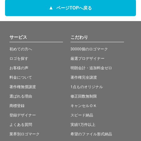
ページTOPへ戻る
サービス
こだわり
初めての方へ
30000個のロゴマーク
ロゴを探す
厳選プロデザイナー
お客様の声
明朗会計・追加料金ゼロ
料金について
著作権完全譲渡
著作権無償譲渡
1点ものオリジナル
選ばれる理由
修正回数無制限
商標登録
キャンセルＯＫ
登録デザイナー
スピード納品
よくある質問
実績1万件以上
業界別ロゴマーク
希望のファイル形式納品