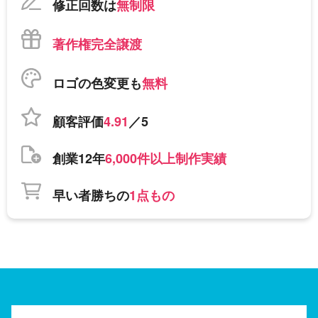
修正回数は
無制限
著作権完全譲渡
ロゴの色変更も
無料
顧客評価
4.91
／5
創業12年
6,000件以上制作実績
早い者勝ちの
1点もの