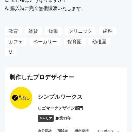
A. 購入時に完全無償譲渡いたします。
教育
雑貨
物販
クリニック
歯科
カフェ
ベーカリー
保育園
幼稚園
M
制作した
プロ
デザイナー
シンプルワークス
ロゴマークデザイン部門
創業11年
キャリア
身分証確
面談確
機密保持
インボイス