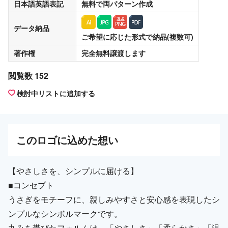
日本語英語表記
無料
で両パターン作成
データ納品
ご希望に応じた形式で納品(複数可)
著作権
完全無料譲渡
します
閲覧数 152
検討中リストに追加する
この
ロゴ
に込めた想い
【やさしさを、シンプルに届ける】
■コンセプト
うさぎをモチーフに、親しみやすさと安心感を表現したシ
ンプルなシンボルマークです。
丸みを帯びたフォルムは、「やさしさ」「柔らかさ」「温