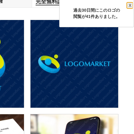
完全無料譲渡
権
します
X
過去30日間にこのロゴの
閲覧が41件ありました。