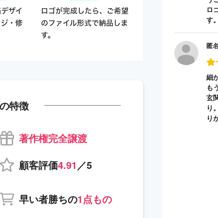
ロ
す
匿
細
も
玄
の特徴
り
り
著作権完全譲渡
顧客評価
4.91
／5
早い者勝ちの
1点もの