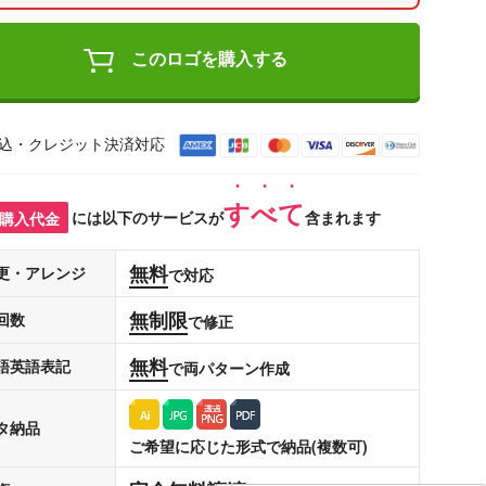
このロゴを購入する
込・クレジット決済対応
すべて
購入代金
には以下のサービスが
含まれます
無料
更・アレンジ
で対応
無制限
回数
で修正
無料
語英語表記
で両パターン作成
タ納品
ご希望に応じた形式で納品(複数可)