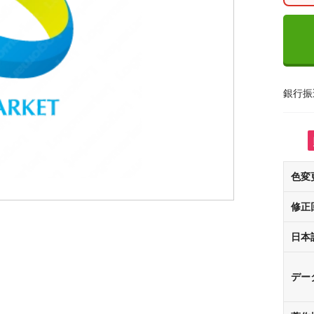
銀行振
色変
修正
日本
デー