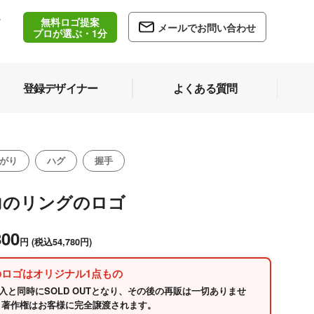
無料ロゴ提案
/
メールでお問い合わせ
5
プロが選ぶ・1分
登録デザイナー
よくある質問
がり
ハグ
握手
力のリングのロゴ
800
円
(税込54,780円)
のロゴはオリジナル1点もの
入と同時にSOLD OUTとなり、その後の再販は一切ありませ
 著作権はお客様に完全譲渡されます。