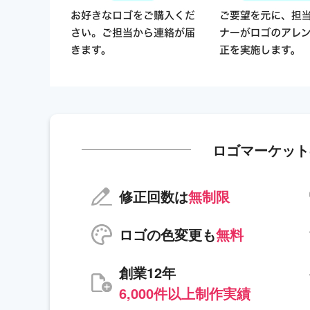
ロゴマーケット
修正回数は
無制限
ロゴの色変更も
無料
創業12年
6,000件以上制作実績