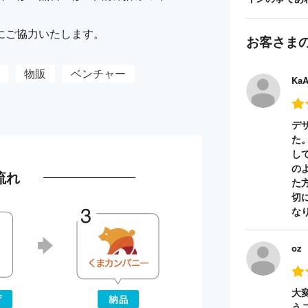
にご協力いたします。
お客さま
物販
ベンチャー
Ka
デ
た
し
の
流れ
た
切
な
oz
大
う