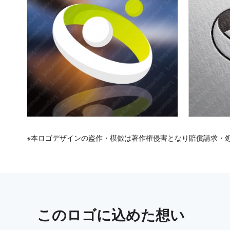
※本ロゴデザインの盗作・模倣は著作権侵害となり賠償請求・
この
ロゴ
に込めた想い