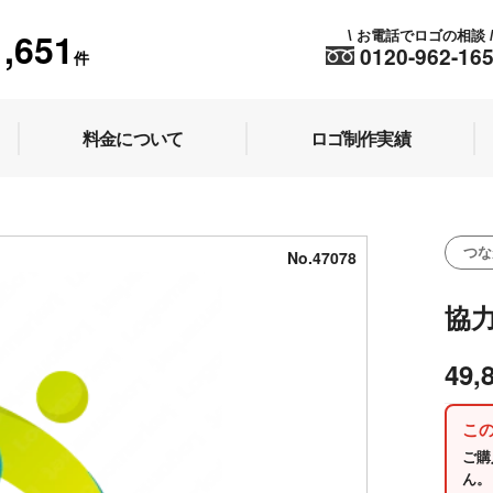
1,651
お電話でロゴの相談
\
0120-962-16
件
料金について
ロゴ制作実績
つな
No.47078
協
49,
こ
ご購
ん。