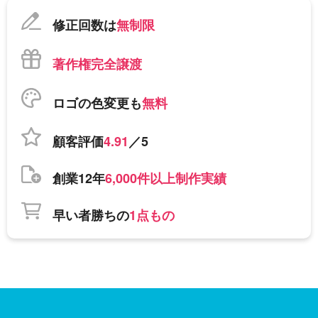
修正回数は
無制限
著作権完全譲渡
ロゴの色変更も
無料
顧客評価
4.91
／5
創業12年
6,000件以上制作実績
早い者勝ちの
1点もの