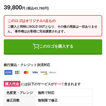
39,800
円
(税込43,780円)
このロゴはオリジナル1点もの
ご購入と同時にSOLD OUTとなり、その後の再販は一切ありませ
ん。 著作権はお客様に完全譲渡されます。
このロゴを購入する
銀行振込・クレジット決済対応
購入代金
には以下のサービスが
すべて
含まれます
色変更・アレンジ
無料
で対応
修正回数
無制限
で修正