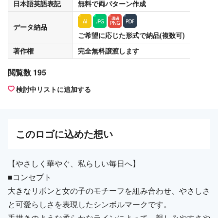
日本語英語表記
無料
で両パターン作成
データ納品
ご希望に応じた形式で納品(複数可)
著作権
完全無料譲渡
します
閲覧数 195
検討中リストに追加する
この
ロゴ
に込めた想い
【やさしく華やぐ、私らしい毎日へ】
■コンセプト
大きなリボンと女の子のモチーフを組み合わせ、やさしさ
と可愛らしさを表現したシンボルマークです。
手描きのような柔らかなラインによって、親しみやすさや