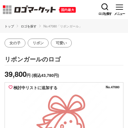
ロゴを探す
メニュー
トップ
ロゴを探す
No.47080「リボンガール」
女の子
リボン
可愛い
のロゴ
リボンガール
39,800
円
(税込43,780円)
検討中リストに追加する
No.47080