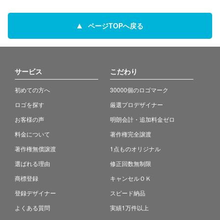
ページTOPへ戻る
サービス
こだわり
初めての方へ
30000個のロゴマーク
ロゴを探す
厳選プロデザイナー
お客様の声
明朗会計・追加料金ゼロ
料金について
著作権完全譲渡
著作権無償譲渡
1点ものオリジナル
選ばれる理由
修正回数無制限
商標登録
キャンセルＯＫ
登録デザイナー
スピード納品
よくある質問
実績1万件以上