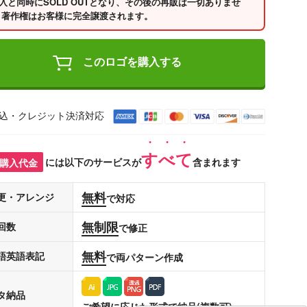
入と同時にSOLD OUTとなり、その後の再販は一切ありませ
 著作権はお客様に完全譲渡されます。
このロゴを購入する
込・クレジット決済対応
すべて
購入代金
には以下のサービスが
含まれます
無料
更・アレンジ
で対応
無制限
回数
で修正
無料
語英語表記
で両パターン作成
タ納品
ご希望に応じた形式で納品(複数可)