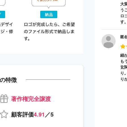
大
う
ロ
す
匿
細
も
玄
り
の特徴
り
著作権完全譲渡
顧客評価
4.91
／5