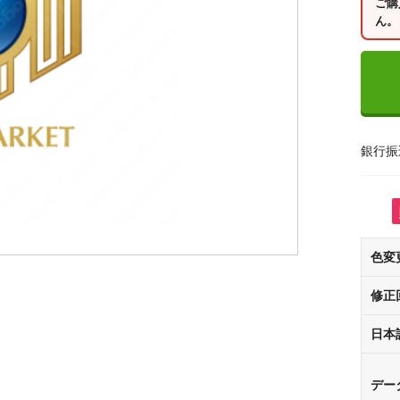
ご購
ん。
銀行振
色変
修正
日本
デー