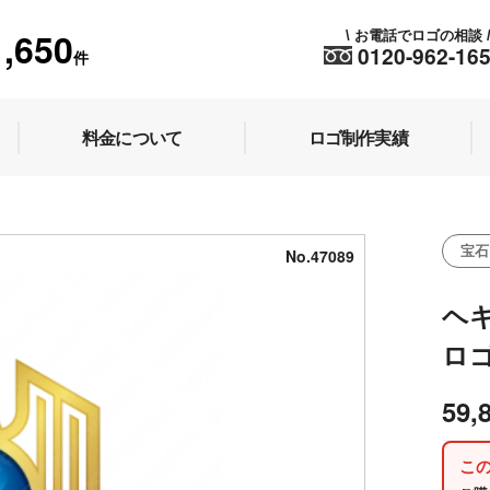
1,650
お電話でロゴの相談
\
0120-962-16
件
料金について
ロゴ制作実績
宝石
No.47089
ヘ
ロ
59,
こ