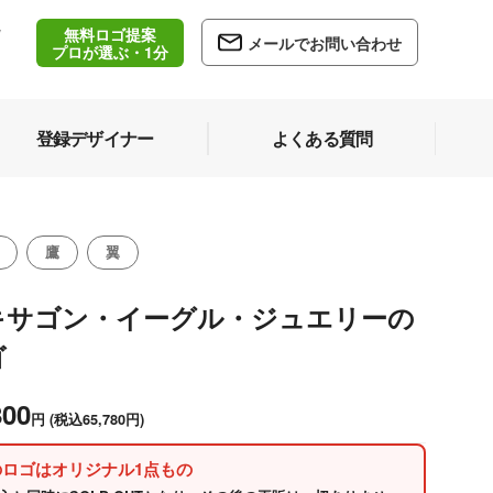
無料ロゴ提案
/
メールでお問い合わせ
5
プロが選ぶ・1分
登録デザイナー
よくある質問
鷹
翼
キサゴン・イーグル・ジュエリーの
ゴ
800
円
(税込65,780円)
のロゴはオリジナル1点もの