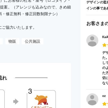
）にお客様の社名・屋号（ロゴタイプ・
デザインの監
提案。（アレンジも込みなので、きめ細
インの事であ
料・修正無料・修正回数制限ナシ）
お客さま
にご協力いたします。
Ka
物販
公共施設
デ
た
し
の
た
流れ
切
な
oz