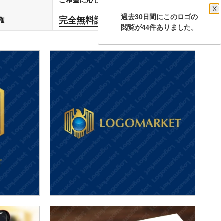
X
過去30日間にこのロゴの
完全無料譲渡
権
します
閲覧が44件ありました。