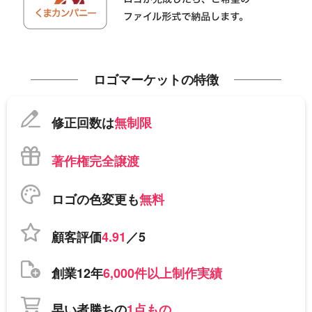
ロゴマーケットの特徴
修正回数は
無制限
著作権完全譲渡
ロゴの色変更も
無料
顧客評価
4.91
／5
創業12年
6,000件以上制作実績
早い者勝ちの
1点もの