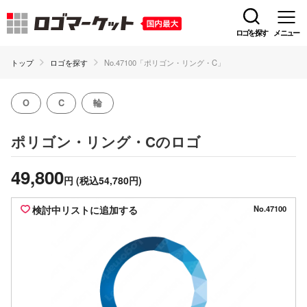
ロゴを探す
メニュー
トップ
ロゴを探す
No.47100「ポリゴン・リング・C」
O
C
輪
のロゴ
ポリゴン・リング・C
49,800
円
(税込54,780円)
検討中リストに追加する
No.47100