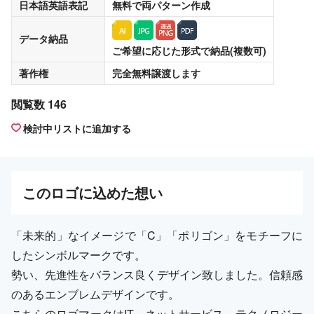
日本語英語表記
無料
で両パターン作成
データ納品
ご希望に応じた形式で納品(複数可)
著作権
完全無料譲渡
します
閲覧数 146
検討中リストに追加する
この
ロゴ
に込めた想い
「未来的」なイメージで「C」「ポリゴン」をモチーフに
したシンボルマークです。
勢い、先進性をバランス良くデザイン致しました。信頼感
のあるエンブレムデザインです。
こちらのロゴマークはIT、ネットサービス、テクノロジー