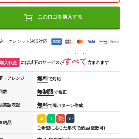
このロゴを購入する
込・クレジット決済対応
すべて
購入代金
には以下のサービスが
含まれます
無料
更・アレンジ
で対応
無制限
回数
で修正
無料
語英語表記
で両パターン作成
タ納品
ご希望に応じた形式で納品(複数可)