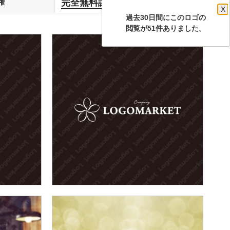
完全無料譲渡
権
します
X
過去30日間にこのロゴの
閲覧が51件ありました。