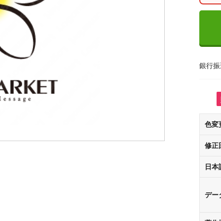
銀行振
色変
修正
日本
デー