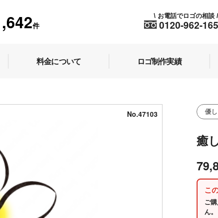
1,642
お電話でロゴの相談
\
0120-962-16
件
料金について
ロゴ制作実績
優し
No.47103
癒
79,
こ
ご購
ん。