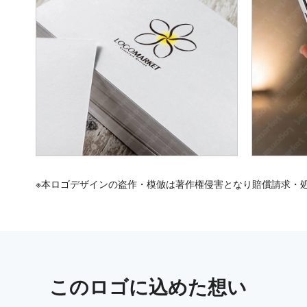
※本ロゴデザインの盗作・模倣は著作権侵害となり賠償請求・
この
ロゴ
に込めた想い