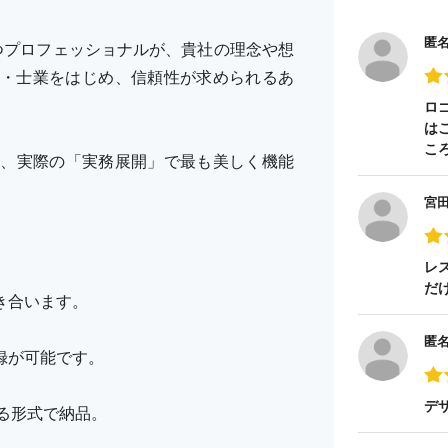
匿
持つプロフェッショナルが、貴社の理念や想
・士業をはじめ、信頼性が求められるあ
ロ
は
こ
ど、実際の「実務展開」で最も美しく機能
宮
レ
だ
き合います。
匿
録が可能です。
デ
える形式で納品。