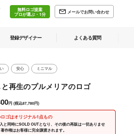
無料ロゴ提案
/
メールでお問い合わせ
5
プロが選ぶ・1分
登録デザイナー
よくある質問
い
安心
ミニマル
しと再生のプルメリアのロゴ
800
円
(税込87,780円)
のロゴはオリジナル1点もの
入と同時にSOLD OUTとなり、その後の再販は一切ありませ
 著作権はお客様に完全譲渡されます。