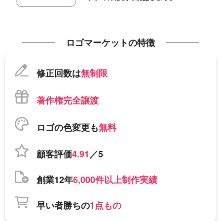
ロゴマーケットの特徴
修正回数は
無制限
著作権完全譲渡
ロゴの色変更も
無料
顧客評価
4.91
／5
創業12年
6,000件以上制作実績
早い者勝ちの
1点もの