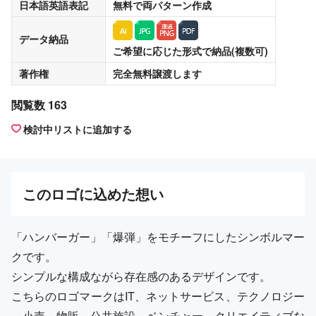
日本語英語表記
無料
で両パターン作成
データ納品
ご希望に応じた形式で納品(複数可)
著作権
完全無料譲渡
します
閲覧数 163
検討中リストに追加する
この
ロゴ
に込めた想い
「ハンバーガー」「爆弾」をモチーフにしたシンボルマー
クです。
シンプルな構成ながら存在感のあるデザインです。
こちらのロゴマークはIT、ネットサービス、テクノロジー
、小売、物販、公共施設、ベンチャー、クリエイティブな