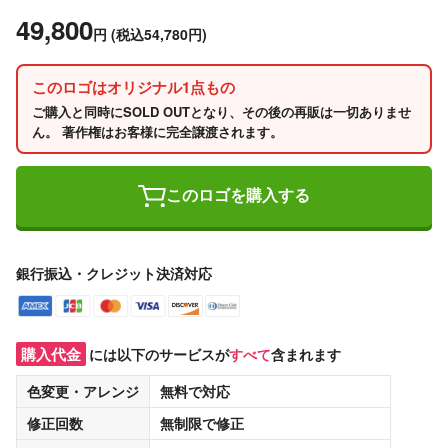
49,800
円
(税込54,780円)
このロゴはオリジナル1点もの
ご購入と同時にSOLD OUTとなり、その後の再販は一切ありませ
ん。 著作権はお客様に完全譲渡されます。
このロゴを購入する
銀行振込・クレジット決済対応
購入代金
には以下のサービスが
すべて
含まれます
色変更・アレンジ
無料
で対応
修正回数
無制限
で修正