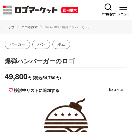
ロゴを探す
メニュー
トップ
ロゴを探す
No.47108「爆弾ハンバーガー」
バーガー
パン
ボム
のロゴ
爆弾ハンバーガー
49,800
円
(税込54,780円)
検討中リストに追加する
No.47108