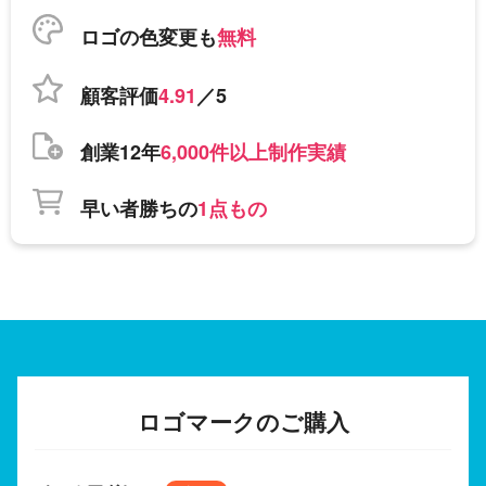
ロゴの色変更も
無料
顧客評価
4.91
／5
創業12年
6,000件以上制作実績
早い者勝ちの
1点もの
ロゴマークのご購入