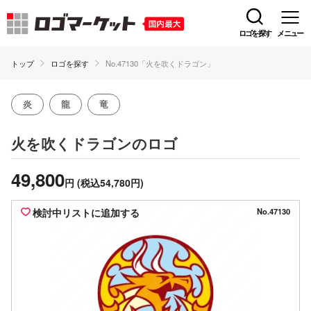
ロゴを探す
メニュー
トップ
ロゴを探す
No.47130「火を吹くドラゴン」
炎
龍
竜
のロゴ
火を吹くドラゴン
49,800
円
(税込54,780円)
検討中リストに追加する
No.47130