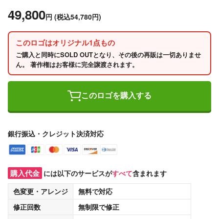
49,800
円
(税込54,780円)
このロゴはオリジナル1点もの
ご購入と同時にSOLD OUTとなり、その後の再販は一切ありませ
ん。 著作権はお客様に完全譲渡されます。
このロゴを購入する
銀行振込・クレジット決済対応
購入代金
には以下のサービスが
すべて
含まれます
色変更・アレンジ
無料
で対応
修正回数
無制限
で修正