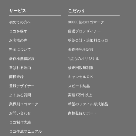
サービス
こだわり
初めての方へ
30000個のロゴマーク
ロゴを探す
厳選プロデザイナー
お客様の声
明朗会計・追加料金ゼロ
料金について
著作権完全譲渡
著作権無償譲渡
1点ものオリジナル
選ばれる理由
修正回数無制限
商標登録
キャンセルＯＫ
登録デザイナー
スピード納品
よくある質問
実績1万件以上
業界別ロゴマーク
希望のファイル形式納品
お問い合わせ
商標登録サポート
ロゴ制作実績
ロゴ作成マニュアル