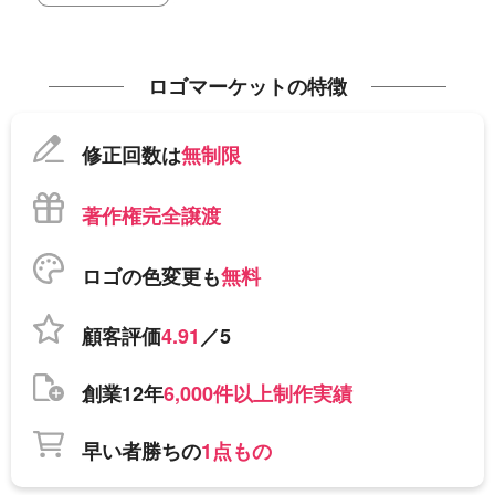
ロゴマーケットの特徴
修正回数は
無制限
著作権完全譲渡
ロゴの色変更も
無料
顧客評価
4.91
／5
創業12年
6,000件以上制作実績
早い者勝ちの
1点もの