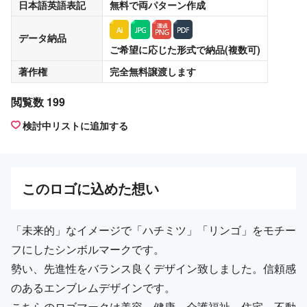
日本語英語表記
無料
で両パターン作成
データ納品
ご希望に応じた形式で納品(複数可)
著作権
完全無料譲渡
します
閲覧数 199
検討中リストに追加する
この
ロゴ
に込めた想い
「未来的」なイメージで「ハチミツ」「リンゴ」をモチー
フにしたシンボルマークです。
勢い、先進性をバランス良くデザイン致しました。信頼感
のあるエンブレムデザインです。
こちらのロゴマークは美容、健康、介護福祉、住宅、不動