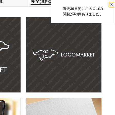
完全無料譲渡
権
します
X
過去30日間にこのロゴの
閲覧が49件ありました。