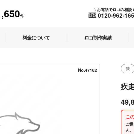
1,650
お電話でロゴの相談
\
0120-962-16
件
料金について
ロゴ制作実績
狼
No.47162
疾
49,
こ
ご購
ん。