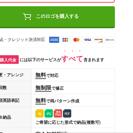
このロゴを購入する
込・クレジット決済対応
すべて
購入代金
には以下のサービスが
含まれます
無料
更・アレンジ
で対応
無制限
回数
で修正
無料
語英語表記
で両パターン作成
タ納品
ご希望に応じた形式で納品(複数可)