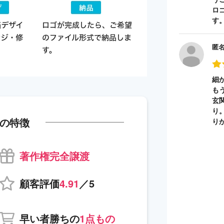
ロ
す
匿
細
も
玄
り
の特徴
り
著作権完全譲渡
顧客評価
4.91
／5
早い者勝ちの
1点もの