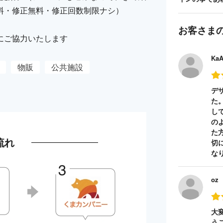
料・修正無料・修正回数制限ナシ）
お客さま
にご協力いたします
Ka
物販
公共施設
デ
た
し
の
た
流れ
切
な
oz
大
う