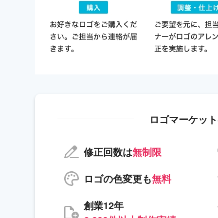
ロゴマーケット
修正回数は
無制限
ロゴの色変更も
無料
創業12年