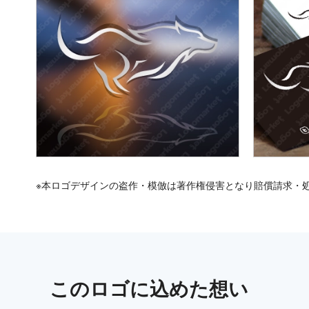
※本ロゴデザインの盗作・模倣は著作権侵害となり賠償請求・
この
ロゴ
に込めた想い