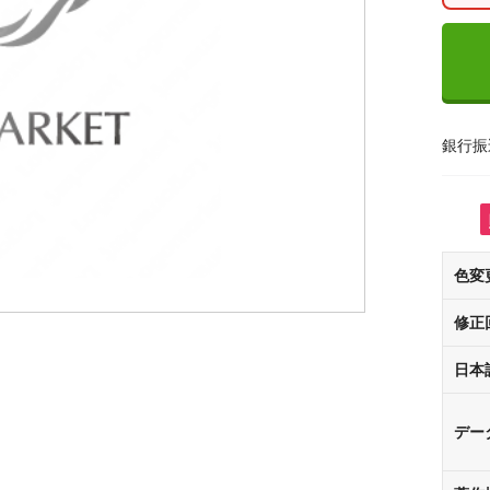
銀行振
色変
修正
日本
デー