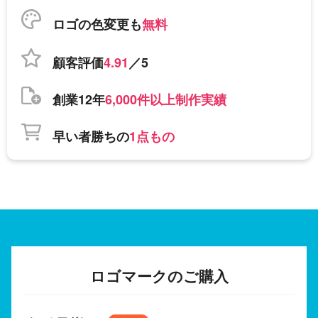
ロゴの色変更も
無料
顧客評価
4.91
／5
創業12年
6,000件以上制作実績
早い者勝ちの
1点もの
ロゴマークのご購入