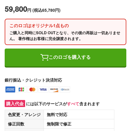
59,800
円
(税込65,780円)
このロゴはオリジナル1点もの
ご購入と同時にSOLD OUTとなり、その後の再販は一切ありませ
ん。 著作権はお客様に完全譲渡されます。
このロゴを購入する
銀行振込・クレジット決済対応
購入代金
には以下のサービスが
すべて
含まれます
色変更・アレンジ
無料
で対応
修正回数
無制限
で修正