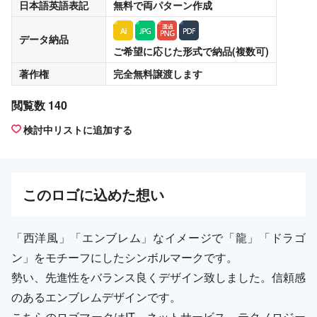
日本語英語表記
無料
で両パターン作成
データ納品
ご希望に応じた形式で納品(複数可)
著作権
完全無料譲渡
します
閲覧数 140
検討中リストに追加する
この
ロゴ
に込めた想い
「西洋風」「エンブレム」なイメージで「龍」「ドラゴ
ン」をモチーフにしたシンボルマークです。
勢い、先進性をバランス良くデザイン致しました。信頼感
のあるエンブレムデザインです。
こちらのロゴマークはIT、ネットサービス、テクノロジー