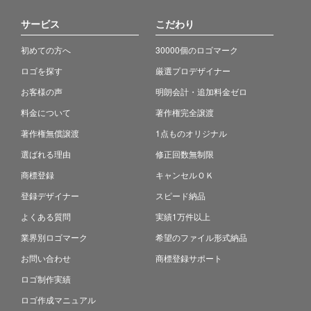
サービス
こだわり
初めての方へ
30000個のロゴマーク
ロゴを探す
厳選プロデザイナー
お客様の声
明朗会計・追加料金ゼロ
料金について
著作権完全譲渡
著作権無償譲渡
1点ものオリジナル
選ばれる理由
修正回数無制限
商標登録
キャンセルＯＫ
登録デザイナー
スピード納品
よくある質問
実績1万件以上
業界別ロゴマーク
希望のファイル形式納品
お問い合わせ
商標登録サポート
ロゴ制作実績
ロゴ作成マニュアル