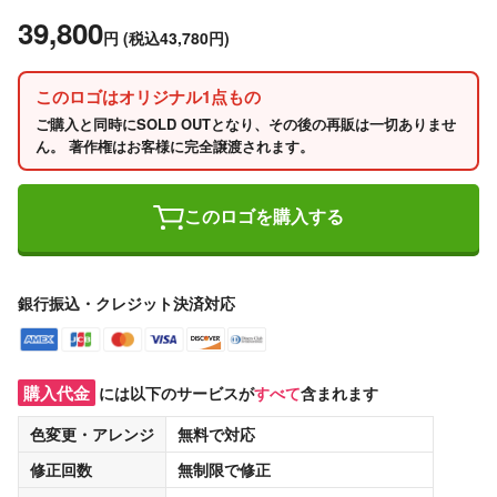
39,800
円
(税込43,780円)
このロゴはオリジナル1点もの
ご購入と同時にSOLD OUTとなり、その後の再販は一切ありませ
ん。 著作権はお客様に完全譲渡されます。
このロゴを購入する
銀行振込・クレジット決済対応
購入代金
には以下のサービスが
すべて
含まれます
色変更・アレンジ
無料
で対応
修正回数
無制限
で修正