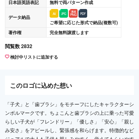
日本語英語表記
無料
で両パターン作成
データ納品
ご希望に応じた形式で納品(複数可)
著作権
完全無料譲渡
します
閲覧数 2832
検討中リストに追加する
この
ロゴ
に込めた想い
「子犬」と「歯ブラシ」をモチーフにしたキャラクターシ
ンボルマークです。ちょこんと歯ブラシの上に乗った可愛
らしい子犬が「フレンドリー」「優しさ」「安心」「親し
み安さ」をアピールし、緊張感を和らげます。特徴的なビ
ジュアルで大人も子供も親しみやすく、覚えてもらいやす