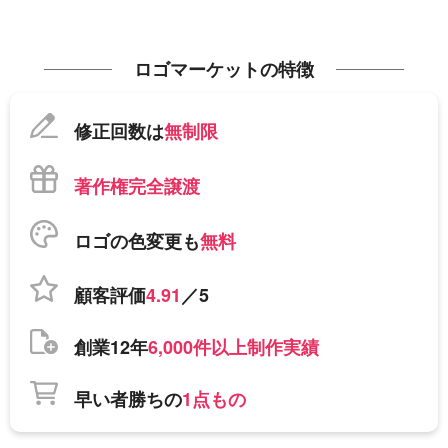
ロゴマーケットの特徴
修正回数は
無制限
著作権完全譲渡
ロゴの色変更も
無料
顧客評価
4.91
／5
創業12年
6,000件以上制作実績
早い者勝ちの
1点もの