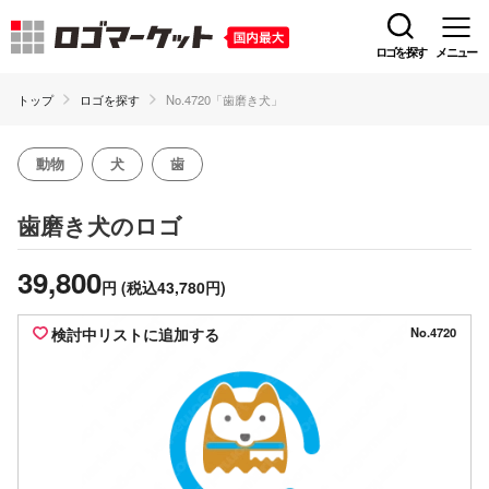
ロゴを探す
メニュー
トップ
ロゴを探す
No.4720「歯磨き犬」
動物
犬
歯
のロゴ
歯磨き犬
39,800
円
(税込43,780円)
検討中リストに追加する
No.4720