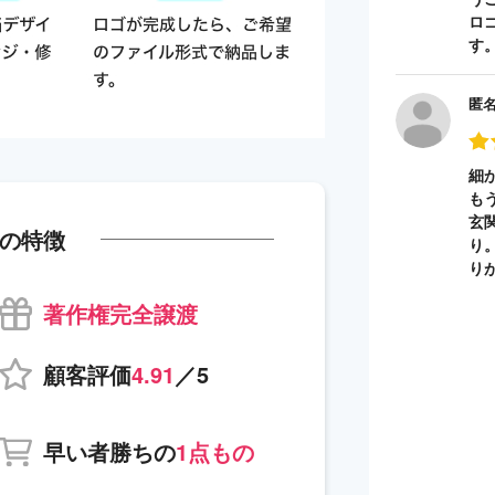
ロ
す
匿
細
も
玄
の特徴
り
り
著作権完全譲渡
顧客評価
4.91
／5
早い者勝ちの
1点もの