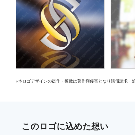
※本ロゴデザインの盗作・模倣は著作権侵害となり賠償請求・
この
ロゴ
に込めた想い