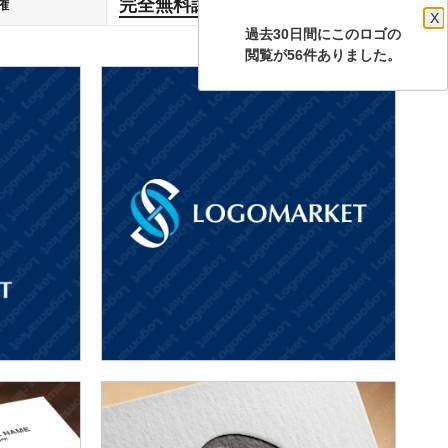
完全無料譲渡
権
します
X
過去30日間にこのロゴの
閲覧が56件ありました。