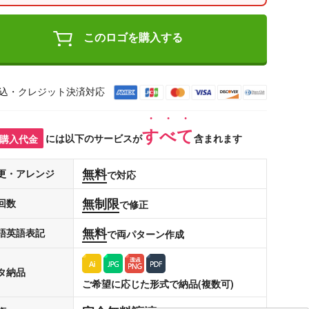
このロゴを購入する
込・クレジット決済対応
すべて
購入代金
には以下のサービスが
含まれます
無料
更・アレンジ
で対応
無制限
回数
で修正
無料
語英語表記
で両パターン作成
タ納品
ご希望に応じた形式で納品(複数可)