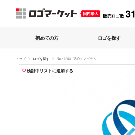
3
販売ロゴ数
初めての方
ロゴを探す
トップ
ロゴを探す
No.47293「S/Oモノグラム」
検討中リストに追加する