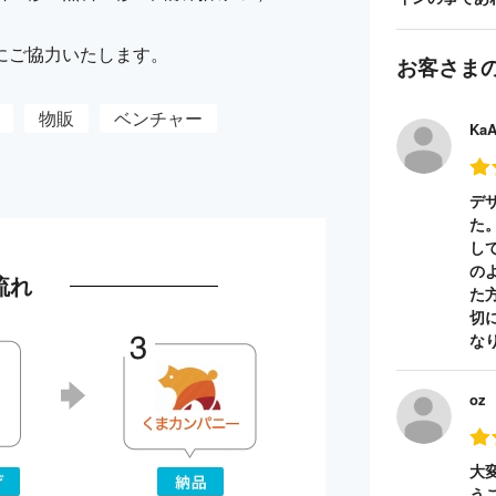
にご協力いたします。
お客さま
物販
ベンチャー
Ka
デ
た
し
の
流れ
た
切
な
oz
大
う