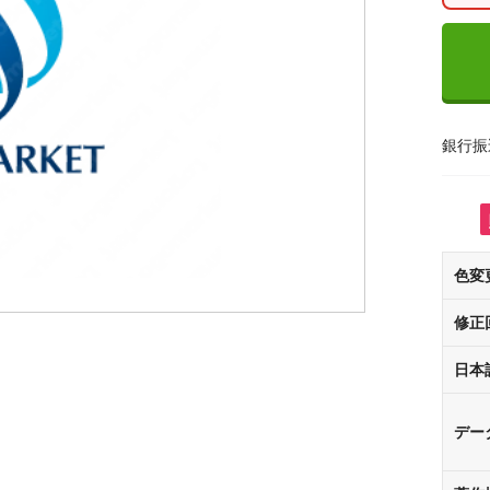
銀行振
色変
修正
日本
デー