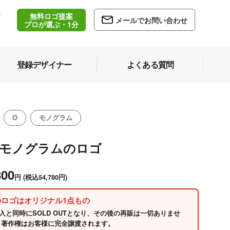
無料ロゴ提案
/
メールでお問い合わせ
5
プロが選ぶ・1分
登録デザイナー
よくある質問
O
モノグラム
Oモノグラムのロゴ
800
円
(税込54,780円)
のロゴはオリジナル1点もの
入と同時にSOLD OUTとなり、その後の再販は一切ありませ
 著作権はお客様に完全譲渡されます。