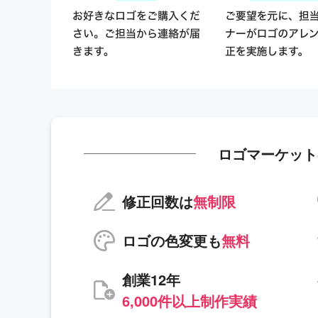
ロゴマーケット
修正回数は
無制限
ロゴの色変更も
無料
創業12年
6,000件以上制作実績