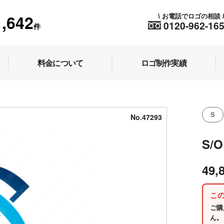
1,642
お電話でロゴの相談
\
0120-962-16
件
料金について
ロゴ制作実績
S
No.47293
S/
49,
こ
ご購
ん。